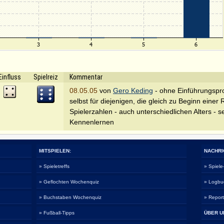
Einfluss
Spielreiz
Kommentar
08.05.05
von
Gero Keding
- ohne Einführungspro
selbst für diejenigen, die gleich zu Beginn eine
Spielerzahlen - auch unterschiedlichen Alters - 
Kennenlernen
MITSPIELEN:
NACHRI
» Spieletreffs
» Spiel
» Geflochten Wochenquiz
» Logbu
» Buchstaben Wochenquiz
» Repor
» Fußball-Tipps
ÜBER U