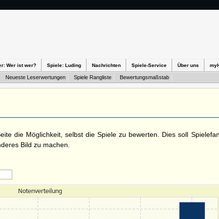
er: Wer ist wer?
Spiele: Luding
Nachrichten
Spiele-Service
Über uns
my
Neueste Leserwertungen
Spiele Rangliste
Bewertungsmaßstab
te die Möglichkeit, selbst die Spiele zu bewerten. Dies soll Spielefa
nderes Bild zu machen.