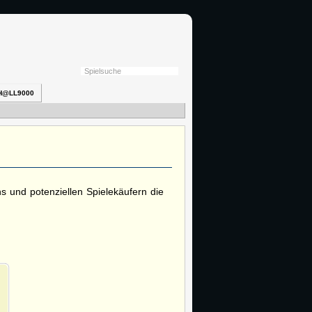
H@LL9000
ns und potenziellen Spielekäufern die