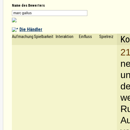
Name des Bewerters
Die Händler
Ko
Aufmachung
Spielbarkeit
Interaktion
Einfluss
Spielreiz
21
ne
u
de
we
Ru
Au