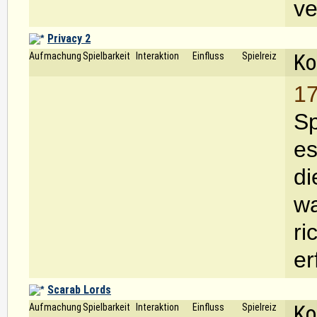
ve
Privacy 2
Ko
Aufmachung
Spielbarkeit
Interaktion
Einfluss
Spielreiz
17
Sp
es
di
wa
ri
er
Scarab Lords
Ko
Aufmachung
Spielbarkeit
Interaktion
Einfluss
Spielreiz