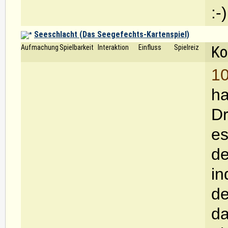
:-)
Seeschlacht (Das Seegefechts-Kartenspiel)
Ko
Aufmachung
Spielbarkeit
Interaktion
Einfluss
Spielreiz
10
ha
Dr
es
de
in
de
da