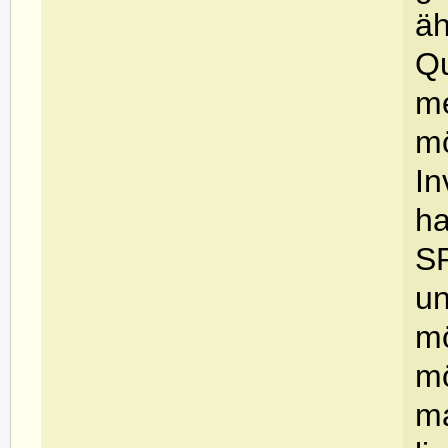
äh
Qu
me
mö
In
ha
S
un
mö
mö
ma