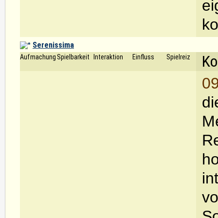
ei
ko
Serenissima
Ko
Aufmachung
Spielbarkeit
Interaktion
Einfluss
Spielreiz
09
di
Me
Re
ho
in
vo
So