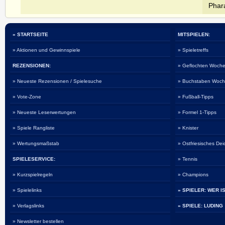
Phara
» STARTSEITE
MITSPIELEN:
» Aktionen und Gewinnspiele
» Spieletreffs
REZENSIONEN:
» Geflochten Woche
» Neueste Rezensionen / Spielesuche
» Buchstaben Woch
» Vote-Zone
» Fußball-Tipps
» Neueste Leserwertungen
» Formel 1-Tipps
» Spiele Rangliste
» Knister
» Wertungsmaßstab
» Ostfriesisches De
SPIELESERVICE:
» Tennis
» Kurzspielregeln
» Champions
» Spielelinks
» SPIELER: WER I
» Verlagslinks
» SPIELE: LUDING
» Newsletter bestellen