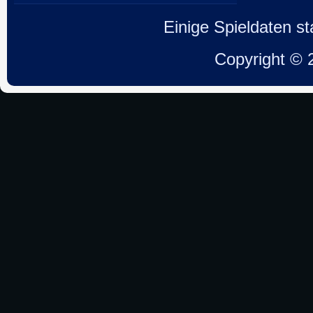
Einige Spieldaten 
Copyright ©