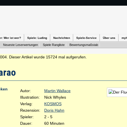
er: Wer ist wer?
Spiele: Luding
Nachrichten
Spiele-Service
Über uns
my
Neueste Leserwertungen
Spiele Rangliste
Bewertungsmaßstab
2004. Dieser Artikel wurde 15724 mal aufgerufen.
arao
cken
Autor:
Martin Wallace
Illustration:
Nick Whyles
Verlag:
KOSMOS
Rezension:
Doris Hahn
Spieler:
2 - 5
Dauer:
60 Minuten