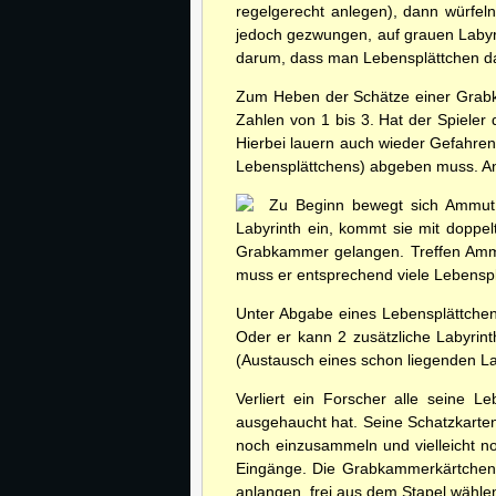
regelgerecht anlegen), dann würfel
jedoch gezwungen, auf grauen Labyr
darum, dass man Lebensplättchen 
Zum Heben der Schätze einer Grabk
Zahlen von 1 bis 3. Hat der Spieler
Hierbei lauern auch wieder Gefahren
Lebensplättchens) abgeben muss. A
Zu Beginn bewegt sich Ammut 
Labyrinth ein, kommt sie mit doppe
Grabkammer gelangen. Treffen Ammut
muss er entsprechend viele Lebensp
Unter Abgabe eines Lebensplättchen
Oder er kann 2 zusätzliche Labyrin
(Austausch eines schon liegenden L
Verliert ein Forscher alle seine L
ausgehaucht hat. Seine Schatzkarten
noch einzusammeln und vielleicht no
Eingänge. Die Grabkammerkärtchen 
anlangen, frei aus dem Stapel wähle