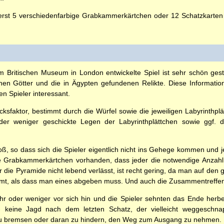
erst 5 verschiedenfarbige Grabkammerkärtchen oder 12 Schatzkarten
Britischen Museum in London entwickelte Spiel ist sehr schön gestal
en Götter und die in Ägypten gefundenen Relikte. Diese Informatione
en Spieler interessant.
ksfaktor, bestimmt durch die Würfel sowie die jeweiligen Labyrinthpl
oder weniger geschickte Legen der Labyrinthplättchen sowie ggf. d
groß, so dass sich die Spieler eigentlich nicht ins Gehege kommen und
le Grabkammerkärtchen vorhanden, dass jeder die notwendige Anzahl
r die Pyramide nicht lebend verlässt, ist recht gering, da man auf den 
t, als dass man eines abgeben muss. Und auch die Zusammentreffen 
r oder weniger vor sich hin und die Spieler sehnten das Ende herbe
 keine Jagd nach dem letzten Schatz, der vielleicht weggeschnap
r zu bremsen oder daran zu hindern, den Weg zum Ausgang zu nehmen.