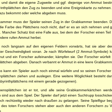
n und damit die eigene Zugweite und ggf. diejenige von Ammut best
inthplättchen den Zug zu beenden und eine Ereigniskarte zu nehmen. 
dazu bekommt oder welche abgeben muss.
ammer muss der Spieler seinen Zug in der Grabkammer beenden. Die
 die Farbe des Plättchens noch nicht, darf er es an sich nehmen und
. Mancher Schatz löst eine Falle aus, bei dem der Forscher einen Teil
ndere rufen Ammut herbei.
noch langsam auf den eigenen Feldern vorwärts, hat sie aber der
lter Geschwindigkeit voran. Je nach Würfelwurf (2 Ammut-Symbole) k
 und ein Forscher aufeinander, kämpfen sie. Der Forscher würfelt mi
lättchen abgeben. Danach verbannt er Ammut in eine leere Grabkamm
s kann ein Spieler auch noch einmal würfeln und so seinen Forsch
thplättchen ziehen und auslegen. Eine weitere Möglichkeit besteht d
abyrinthplättchens mit einem gerade gezogenen).
ebensplättchen ist er tot, und alle seine Grabkammerkärtchen werd
 sind aus dem Spiel. Der Spieler darf jetzt einen Suchtrupp losschi
ch rechtzeitig wieder nach draußen zu gelangen. Seine Spielfigur beg
des toten Forschers stehen aber auch den anderen Forschern zu Ve
n.