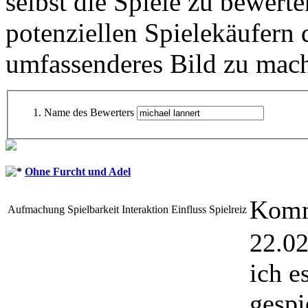
selbst die Spiele zu bewerte
potenziellen Spielekäufern 
umfassenderes Bild zu mac
Name des Bewerters
Ohne Furcht und Adel
Komm
Aufmachung
Spielbarkeit
Interaktion
Einfluss
Spielreiz
22.02
ich e
gespi