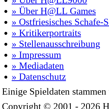
» Über H@LL Games
» Ostfriesisches Schafe-
» Kritikerportraits
» Stellenausschreibung
» Impressum
» Mediadaten
» Datenschutz
Einige Spieldaten stammen
Copyright © 2001 - 2026