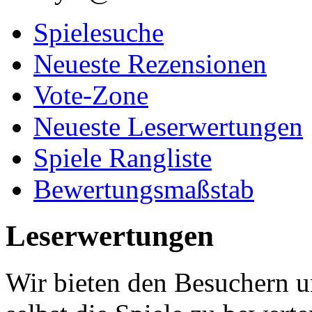
Spielesuche
Neueste Rezensionen
Vote-Zone
Neueste Leserwertungen
Spiele Rangliste
Bewertungsmaßstab
Leserwertungen
Wir bieten den Besuchern un