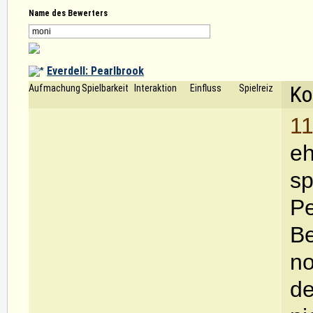
Name des Bewerters
Everdell: Pearlbrook
Ko
Aufmachung
Spielbarkeit
Interaktion
Einfluss
Spielreiz
11
eh
sp
Pe
Be
no
de