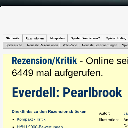
Startseite
Mitspielen
Spieler: Wer ist wer?
Spiele: Luding
Rezensionen
Spielesuche
Neueste Rezensionen
Vote-Zone
Neueste Leserwertungen
Spie
Rezension/Kritik
- Online se
6449 mal aufgerufen.
Everdell: Pearlbrook
Direktlinks zu den Rezensionsblöcken
Autor:
Ja
Kompakt - Kritik
Illustration:
An
D
H@LL9000-Bewertungen