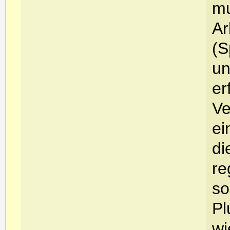
mu
Ar
(S
un
er
Ve
ei
di
re
so
Pl
wi