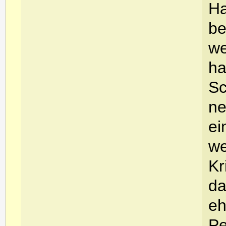
Ha
be
we
ha
Sc
ne
ei
we
Kr
da
eh
Pe