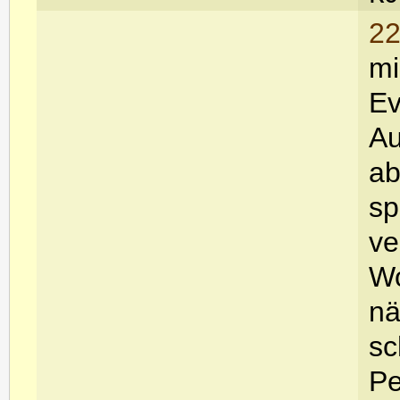
22
mi
Ev
Au
ab
sp
ve
Wo
nä
sc
Pe