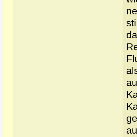
ne
st
da
Re
Fl
al
au
Ka
Ka
ge
au