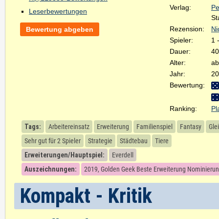
Verlag:
Pe
Leserbewertungen
St
Rezension:
Ni
Bewertung abgeben
Spieler:
1 
Dauer:
40
Alter:
ab
Jahr:
20
Bewertung:
Ranking:
Pl
Tags:
Arbeitereinsatz
Erweiterung
Familienspiel
Fantasy
Gle
Sehr gut für 2 Spieler
Strategie
Städtebau
Tiere
Erweiterungen/Hauptspiel:
Everdell
Auszeichnungen:
2019, Golden Geek Beste Erweiterung Nominieru
Kompakt - Kritik