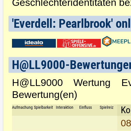
Geschlechteridentitäten be
'Everdell: Pearlbrook' on
H@LL9000-Bewertunge
H@LL9000 Wertung Eve
Bewertung(en)
Ko
Aufmachung
Spielbarkeit
Interaktion
Einfluss
Spielreiz
08