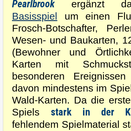
Pearlbrook
ergänzt
Basisspiel
um einen Fluss
Frosch-Botschafter, Per
Wesen- und Baukarten, 12
(Bewohner und Örtlichk
Karten mit Schmucks
besonderen Ereignissen
davon mindestens im Spiel
Wald-Karten. Da die erst
Spiels
stark in der Kr
fehlendem Spielmaterial s