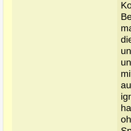
Ko
Be
ma
di
un
un
mi
au
ig
ha
oh
Sp