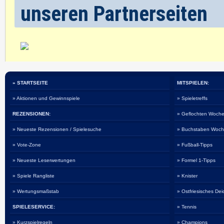
unseren Partnerseiten
» STARTSEITE
MITSPIELEN:
» Aktionen und Gewinnspiele
» Spieletreffs
REZENSIONEN:
» Geflochten Woche
» Neueste Rezensionen / Spielesuche
» Buchstaben Woch
» Vote-Zone
» Fußball-Tipps
» Neueste Leserwertungen
» Formel 1-Tipps
» Spiele Rangliste
» Knister
» Wertungsmaßstab
» Ostfriesisches De
SPIELESERVICE:
» Tennis
» Kurzspielregeln
» Champions