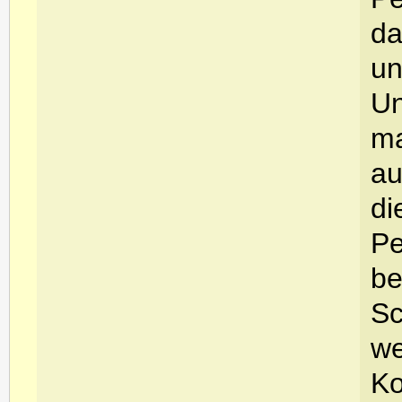
da
un
Un
ma
au
di
Pe
be
Sc
we
Ko