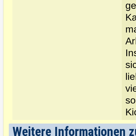
ge
Ka
ma
Ar
In
si
li
vi
so
Ki
Weitere Informationen zu