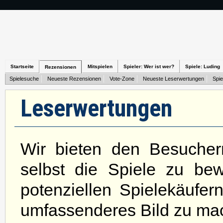
Startseite
Mitspielen
Spieler: Wer ist wer?
Spiele: Luding
Rezensionen
Spielesuche
Neueste Rezensionen
Vote-Zone
Neueste Leserwertungen
Spie
Leserwertungen
Wir bieten den Besuchern
selbst die Spiele zu bew
potenziellen Spielekäufer
umfassenderes Bild zu ma