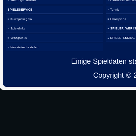
» Wertungsmaßstab
» Ostfriesisches De
SPIELESERVICE:
» Tennis
» Kurzspielregeln
» Champions
» Spielelinks
» SPIELER: WER I
» Verlagslinks
» SPIELE: LUDING
» Newsletter bestellen
Einige Spieldaten 
Copyright ©