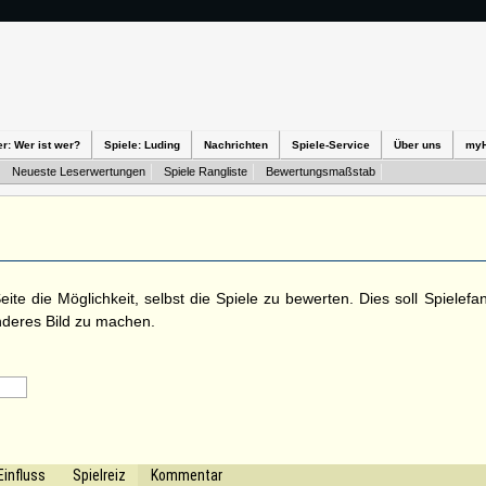
er: Wer ist wer?
Spiele: Luding
Nachrichten
Spiele-Service
Über uns
my
Neueste Leserwertungen
Spiele Rangliste
Bewertungsmaßstab
te die Möglichkeit, selbst die Spiele zu bewerten. Dies soll Spielefa
nderes Bild zu machen.
Einfluss
Spielreiz
Kommentar