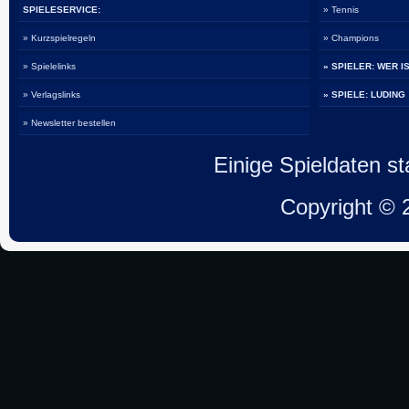
SPIELESERVICE:
» Tennis
» Kurzspielregeln
» Champions
» Spielelinks
» SPIELER: WER I
» Verlagslinks
» SPIELE: LUDING
» Newsletter bestellen
Einige Spieldaten 
Copyright ©