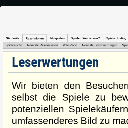
Startseite
Mitspielen
Spieler: Wer ist wer?
Spiele: Luding
Rezensionen
Spielesuche
Neueste Rezensionen
Vote-Zone
Neueste Leserwertungen
Spie
Leserwertungen
Wir bieten den Besuchern
selbst die Spiele zu bew
potenziellen Spielekäufer
umfassenderes Bild zu ma