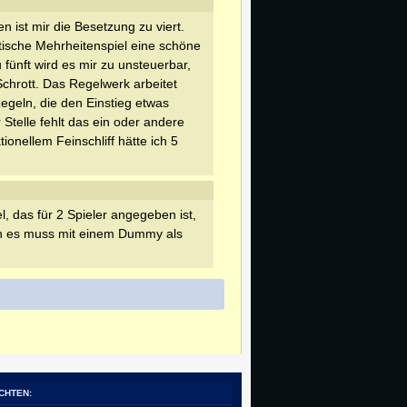
en ist mir die Besetzung zu viert.
aktische Mehrheitenspiel eine schöne
u fünft wird es mir zu unsteuerbar,
Schrott. Das Regelwerk arbeitet
egeln, die den Einstieg etwas
 Stelle fehlt das ein oder andere
ionellem Feinschliff hätte ich 5
l, das für 2 Spieler angegeben ist,
Denn es muss mit einem Dummy als
CHTEN: