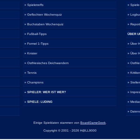
» Spieletreffs
» Spiel
» Geflochten Wochenquiz
» Logbu
» Buchstaben Wochenquiz
» Repor
» Fußball-Tipps
ÜBER U
» Formel 1-Tipps
» Über
» Knister
» Über
» Ostfriesisches Deichwandern
» Ostfri
» Tennis
» Kritike
» Champions
» Stelle
» SPIELER: WER IST WER?
» Impre
» SPIELE: LUDING
» Media
» Daten
Einige Spieldaten stammen von
BoardGameGeek
.
Copyright © 2001 - 2026 H@LL9000