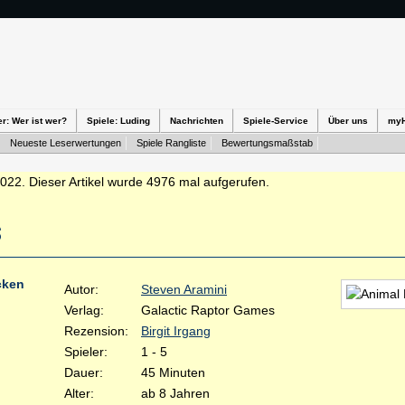
er: Wer ist wer?
Spiele: Luding
Nachrichten
Spiele-Service
Über uns
my
Neueste Leserwertungen
Spiele Rangliste
Bewertungsmaßstab
2022. Dieser Artikel wurde 4976 mal aufgerufen.
s
cken
Autor:
Steven Aramini
Verlag:
Galactic Raptor Games
Rezension:
Birgit Irgang
Spieler:
1 - 5
Dauer:
45 Minuten
Alter:
ab 8 Jahren