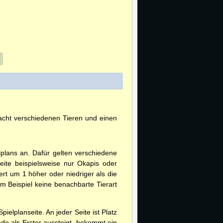
 acht verschiedenen Tieren und einen
elplans an. Dafür gelten verschiedene
eite beispielsweise nur Okapis oder
rt um 1 höher oder niedriger als die
m Beispiel keine benachbarte Tierart
elplanseite. An jeder Seite ist Platz
unde als Erster aussteigt, bekommt ein