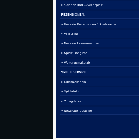
» Aktionen und Gewinnspiele
REZENSIONEN:
» Neueste Rezensionen / Spielesuche
» Vote-Zone
» Neueste Leserwertungen
» Spiele Rangliste
» Wertungsmaßstab
SPIELESERVICE:
» Kurzspielregeln
» Spielelinks
» Verlagslinks
» Newsletter bestellen