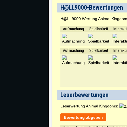
H@LL9000-Bewertungen
H@LL9000 Wertung Animal Kingdo
Aufmachung
Spielbarkeit
Interakt
Aufmachung
Spielbarkeit
Interakt
Leserbewertungen
Leserwertung Animal Kingdoms:
Bewertung abgeben