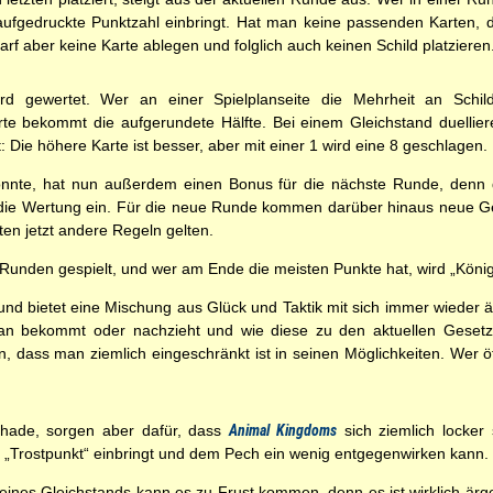
ufgedruckte Punktzahl einbringt. Hat man keine passenden Karten,
arf aber keine Karte ablegen und folglich auch keinen Schild platzieren
ird gewertet. Wer an einer Spielplanseite die Mehrheit an Schi
rte bekommt die aufgerundete Hälfte. Bei einem Gleichstand duelliere
 Die höhere Karte ist besser, aber mit einer 1 wird eine 8 geschlagen.
onnte, hat nun außerdem einen Bonus für die nächste Runde, denn d
n die Wertung ein. Für die neue Runde kommen darüber hinaus neue Ge
ten jetzt andere Regeln gelten.
Runden gespielt, und wer am Ende die meisten Punkte hat, wird „König
und bietet eine Mischung aus Glück und Taktik mit sich immer wieder
an bekommt oder nachzieht und wie diese zu den aktuellen Gesetz
 dass man ziemlich eingeschränkt ist in seinen Möglichkeiten. Wer öf
chade, sorgen aber dafür, dass
Animal Kingdoms
sich ziemlich locker 
n „Trostpunkt“ einbringt und dem Pech ein wenig entgegenwirken kann.
eines Gleichstands kann es zu Frust kommen, denn es ist wirklich ärg