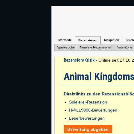
Startseite
Mitspielen
Spiel
Rezensionen
Spielesuche
Neueste Rezensionen
Vote-Zone
Rezension/Kritik
- Online seit 17.10.
Animal Kingdom
Direktlinks zu den Rezensionsblö
Spielerei-Rezension
H@LL9000-Bewertungen
Leserbewertungen
Bewertung abgeben