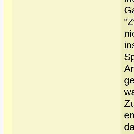
Ga
"Z
ni
in
Sp
An
ge
wa
Zu
em
da