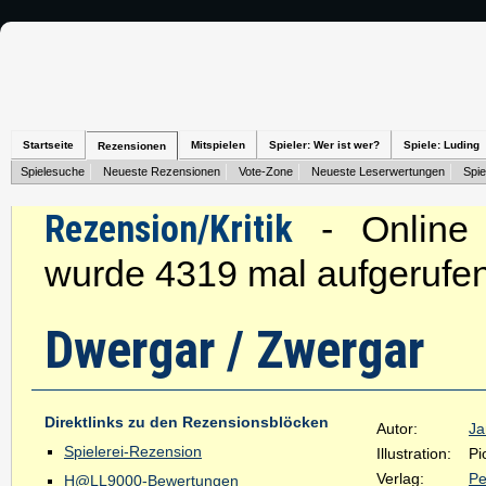
Startseite
Mitspielen
Spieler: Wer ist wer?
Spiele: Luding
Rezensionen
Spielesuche
Neueste Rezensionen
Vote-Zone
Neueste Leserwertungen
Spie
Rezension/Kritik
- Online s
wurde 4319 mal aufgerufen
Dwergar / Zwergar
Direktlinks zu den Rezensionsblöcken
Autor:
Ja
Spielerei-Rezension
Illustration:
Pi
Verlag:
Pe
H@LL9000-Bewertungen