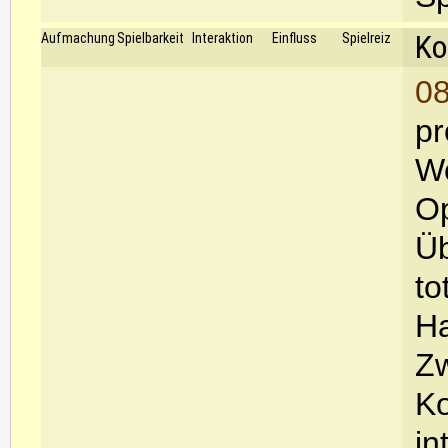
Ko
Aufmachung
Spielbarkeit
Interaktion
Einfluss
Spielreiz
08
pr
Wo
Op
Üb
to
Ha
Zw
Ko
in