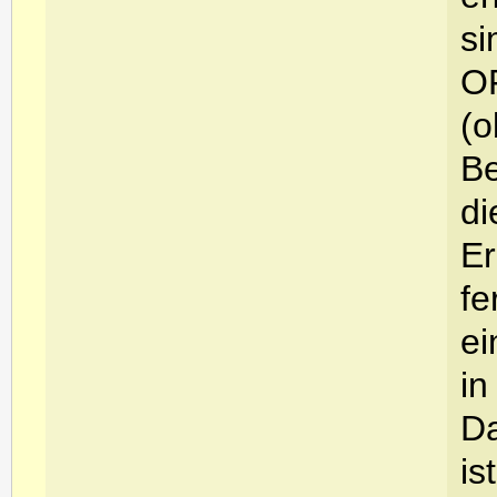
si
O
(o
Be
di
Er
fe
ei
in
Da
is