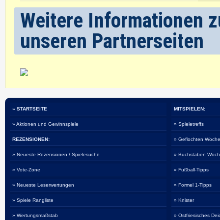
Weitere Informationen z
unseren Partnerseiten
» STARTSEITE
MITSPIELEN:
» Aktionen und Gewinnspiele
» Spieletreffs
REZENSIONEN:
» Geflochten Woche
» Neueste Rezensionen / Spielesuche
» Buchstaben Woch
» Vote-Zone
» Fußball-Tipps
» Neueste Leserwertungen
» Formel 1-Tipps
» Spiele Rangliste
» Knister
» Wertungsmaßstab
» Ostfriesisches De