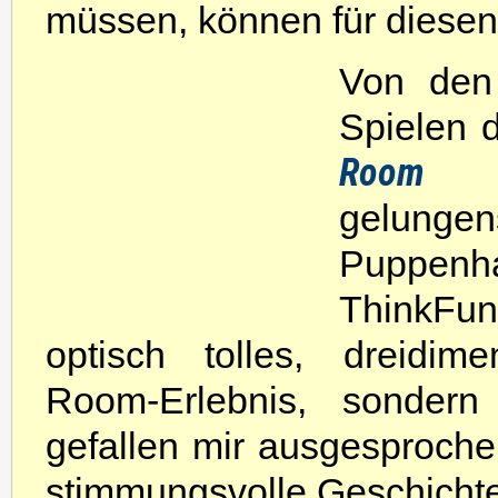
müssen, können für diese
Von den
Spielen 
Room
is
gelunge
Puppenha
ThinkFu
optisch tolles, dreidim
Room-Erlebnis, sonder
gefallen mir ausgesproch
stimmungsvolle Geschichte