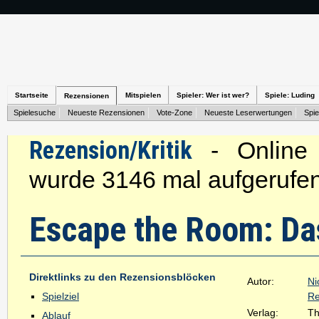
Startseite
Mitspielen
Spieler: Wer ist wer?
Spiele: Luding
Rezensionen
Spielesuche
Neueste Rezensionen
Vote-Zone
Neueste Leserwertungen
Spie
Rezension/Kritik
- Online s
wurde 3146 mal aufgerufen
Escape the Room: Da
Direktlinks zu den Rezensionsblöcken
Autor:
Ni
Spielziel
Re
Verlag:
Th
Ablauf