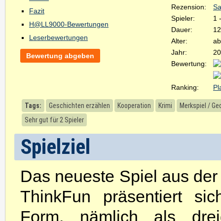
Rezension:
Sa
Fazit
Spieler:
1 
H@LL9000-Bewertungen
Dauer:
12
Leserbewertungen
Alter:
ab
Jahr:
20
Bewertung abgeben
Bewertung:
Ranking:
Pl
Tags:
Geschichten erzählen
Kooperation
Krimi
Merkspiel / Ge
Sehr gut für 2 Spieler
Spielziel
Das neueste Spiel aus de
ThinkFun präsentiert si
Form, nämlich als drei