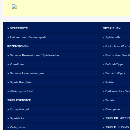
» STARTSEITE
MITSPIELEN:
» Aktionen und Gewinnspiele
» Spieletreffs
REZENSIONEN:
» Geflochten Woche
» Neueste Rezensionen / Spielesuche
» Buchstaben Woch
» Vote-Zone
» Fußball-Tipps
» Neueste Leserwertungen
» Formel 1-Tipps
» Spiele Rangliste
» Knister
» Wertungsmaßstab
» Ostfriesisches De
SPIELESERVICE:
» Tennis
» Kurzspielregeln
» Champions
» Spielelinks
» SPIELER: WER I
» Verlagslinks
» SPIELE: LUDING