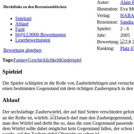
Autor:
Alain R
Direktlinks zu den Rezensionsblöcken
Illustration:
Eva Mu
Verlag:
HABA 
Spielziel
Rezension:
Sandra
Ablauf
Spieler:
2 - 6
Fazit
H@LL9000-Bewertungen
Jahr:
2005
Leserbewertungen
Bewertung:
Ranking:
Platz 
Bewertung abgeben
Tags:
Fantasy
Geschicklichkeit
Kinderspiel
Spielziel
Die Spieler schlüpfen in die Rolle von Zauberlehrlingen und versuc
einen bestimmten Gegenstand mit dem richtigen Zauberspruch in den 
Ablauf
Der sechsfarbige Zauberwürfel, der auf fünf Seiten verschieden gefor
an der Reihe ist, würfelt.
Danach darf man den Zaubergegenstand, d
man den Würfel und dreht ihn so, dass die zum Gegenstand passende
dem Würfel sollte dabei möglichst kein Gegenstand fallen, der schon 
wurde, auf der Zauberwürfel-Oberseite zu sehen ist.