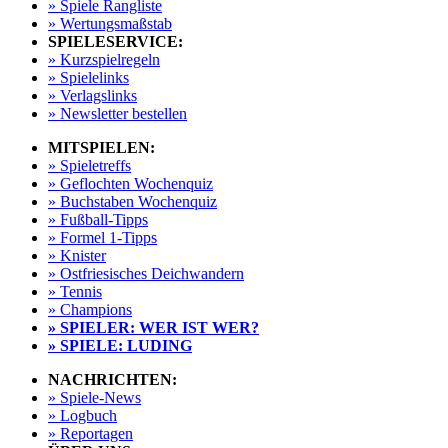
» Spiele Rangliste
» Wertungsmaßstab
SPIELESERVICE:
» Kurzspielregeln
» Spielelinks
» Verlagslinks
» Newsletter bestellen
MITSPIELEN:
» Spieletreffs
» Geflochten Wochenquiz
» Buchstaben Wochenquiz
» Fußball-Tipps
» Formel 1-Tipps
» Knister
» Ostfriesisches Deichwandern
» Tennis
» Champions
» SPIELER: WER IST WER?
» SPIELE: LUDING
NACHRICHTEN:
» Spiele-News
» Logbuch
» Reportagen