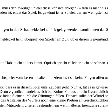
s, muss der jeweilige Spieler diese vor sich ablegen (waren es mehr al
en ist, endet das Spiel. Es gewinnt jener Spieler, der am wenigsten Za
igen in den Schachteldeckel zurück gelegt werden  somit dauert das Sp
eckel liegt, überprüft der Spieler am Zug, ob er diesen Gegenstand evtl.
.
on Haba nicht anders kennt. Optisch spricht es leider nicht so sehr an 
tspieler vom Lesen abhalten  trotzdem lässt sie keine Fragen offen und
 dass es in diesem Spiel ums Zaubern geht. Nun ja, tut es in gewisser
Denn eigentlich handelt es sich bei Kubus Fidibus um ein Geschicklichk
 keine Steine durch die Öffnungen fallen. Danach sollte der Würfel so
uch das Abstellen des Würfels noch eine kleine Portion an Geschicklich
en Mitspielern unserer Testrunden ein wenig albern. Irgendwie sprang d