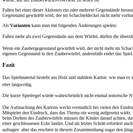
Fallen bei einer dieser Aktionen ein oder mehrere Gegenstände herau
Gegenstand gewürfelt wird, der im Schachteldeckel nicht mehr vorhand
Als
Varianten
kann man mit folgenden Änderungen spielen:
Fallen mehr als zwei Gegenstände aus dem Würfel, dürfen die überzähl
Wenn ein Zaubergegenstand gewürfelt wird, der nicht mehr im Schachteld
eigenen Gegenstand in den Zauberwürfel, andernfalls endet das Spiel
Fazit
Das Spielmaterial besteht aus Holz und stabilem Karton  wie man es v
eher langweilig.
Die kurze Spielregel würde wahrscheinlich nicht einmal notorische Nich
Die Aufmachung des Kartons weckt vermutlich bei vielen den Eindruck,
Mitspieler den Eindruck, dass das Thema ein wenig aufgesetzt wirkt. 
beim Drehen des Zauberwürfels müssen die Kinder darauf achten, dass
einer geschlossenen Ecke landet. Und als letzter Schritt erfordert a
aufsagen  aber das erschien in diesem Zusammenhang sogar den jüngst