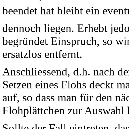
beendet hat bleibt ein eventu
dennoch liegen. Erhebt jedo
begründet Einspruch, so wir
ersatzlos entfernt.
Anschliessend, d.h. nach de
Setzen eines Flohs deckt ma
auf, so dass man für den n
Flohplättchen zur Auswahl 
Sollte der Fall eintreten, d