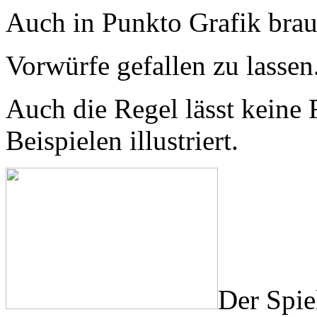
Auch in Punkto Grafik brau
Vorwürfe gefallen zu lassen
Auch die Regel lässt keine 
Beispielen illustriert.
Der Spiel