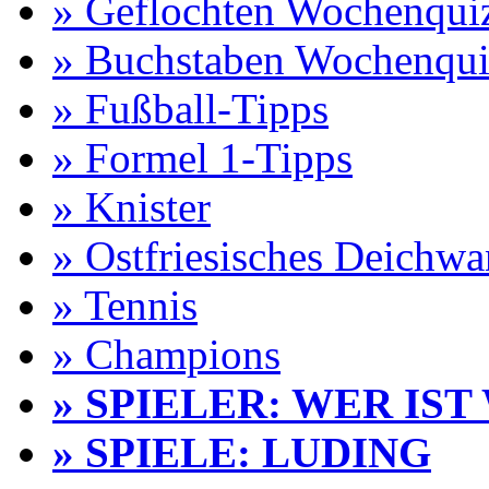
» Geflochten Wochenqui
» Buchstaben Wochenqui
» Fußball-Tipps
» Formel 1-Tipps
» Knister
» Ostfriesisches Deichw
» Tennis
» Champions
» SPIELER: WER IST
» SPIELE: LUDING