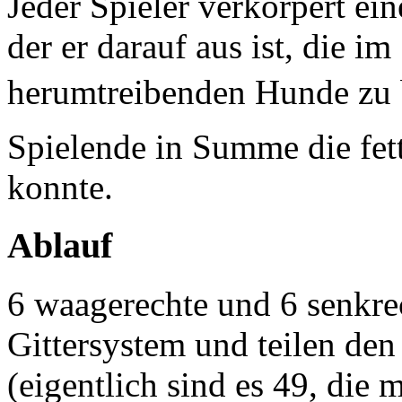
Jeder Spieler verkörpert ei
der er darauf aus ist, die im
herumtreibenden Hunde zu 
Spielende in Summe die fet
konnte.
Ablauf
6 waagerechte und 6 senkrec
Gittersystem und teilen den
(eigentlich sind es 49, die 