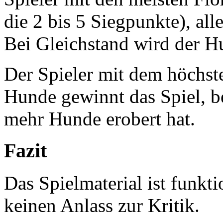
die 2 bis 5 Siegpunkte), all
Bei Gleichstand wird der H
Der Spieler mit dem höchst
Hunde gewinnt das Spiel, b
mehr Hunde erobert hat.
Fazit
Das Spielmaterial ist funkti
keinen Anlass zur Kritik.