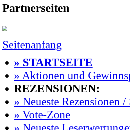
Partnerseiten
Seitenanfang
» STARTSEITE
» Aktionen und Gewinns
REZENSIONEN:
» Neueste Rezensionen / 
» Vote-Zone
» Neueste Leserwertunge