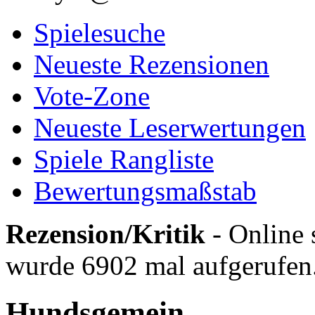
Spielesuche
Neueste Rezensionen
Vote-Zone
Neueste Leserwertungen
Spiele Rangliste
Bewertungsmaßstab
Rezension/Kritik
- Online 
wurde 6902 mal aufgerufen
Hundsgemein