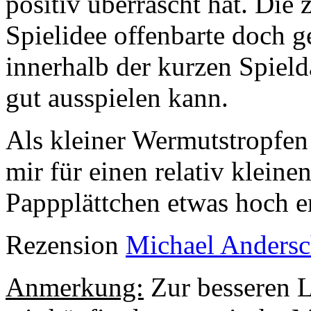
positiv überrascht hat. Die
Spielidee offenbarte doch g
innerhalb der kurzen Spield
gut ausspielen kann.
Als kleiner Wermutstropfen 
mir für einen relativ klein
Pappplättchen etwas hoch er
Rezension
Michael Anders
Anmerkung:
Zur besseren L