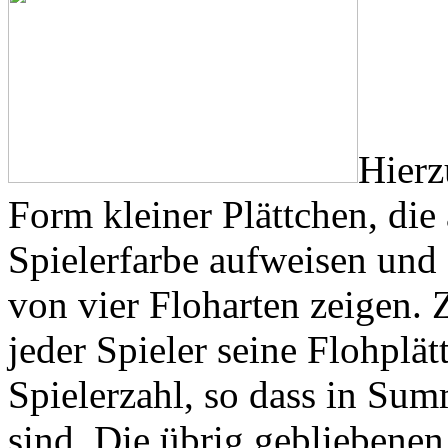
Hierz
Form kleiner Plättchen, die
Spielerfarbe aufweisen und 
von vier Floharten zeigen. 
jeder Spieler seine Flohplä
Spielerzahl, so dass in Su
sind. Die übrig gebliebene