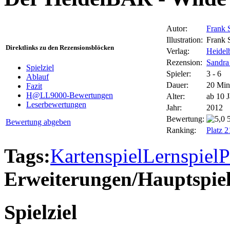
Autor:
Frank 
Illustration:
Frank 
Direktlinks zu den Rezensionsblöcken
Verlag:
Heidelb
Rezension:
Sandra
Spielziel
Spieler:
3 - 6
Ablauf
Dauer:
20 Min
Fazit
H@LL9000-Bewertungen
Alter:
ab 10 
Leserbewertungen
Jahr:
2012
Bewertung:
Bewertung abgeben
Ranking:
Platz 
Tags:
Kartenspiel
Lernspiel
P
Erweiterungen/Hauptspiel
Spielziel