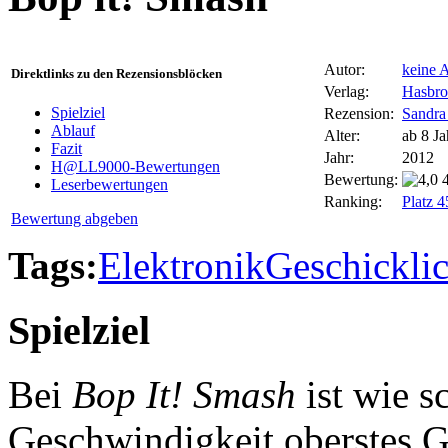
Autor:
keine 
Direktlinks zu den Rezensionsblöcken
Verlag:
Hasbro
Spielziel
Rezension:
Sandra
Ablauf
Alter:
ab 8 Ja
Fazit
Jahr:
2012
H@LL9000-Bewertungen
Bewertung:
Leserbewertungen
Ranking:
Platz 
Bewertung abgeben
Tags:
Elektronik
Geschicklic
Spielziel
Bei
Bop It! Smash
ist wie s
Geschwindigkeit oberstes G