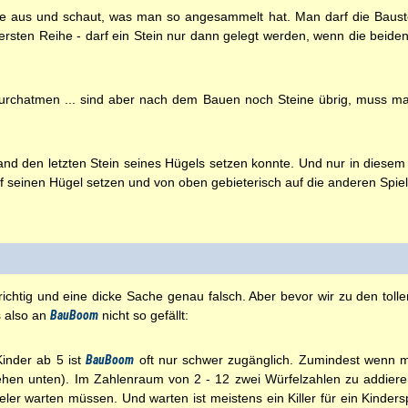
rre aus und schaut, was man so angesammelt hat. Man darf die Baust
ersten Reihe - darf ein Stein nur dann gelegt werden, wenn die beid
durchatmen ... sind aber nach dem Bauen noch Steine übrig, muss ma
d den letzten Stein seines Hügels setzen konnte. Und nur in diesem Fa
auf seinen Hügel setzen und von oben gebieterisch auf die anderen Spi
ichtig und eine dicke Sache genau falsch. Aber bevor wir zu den to
 also an
BauBoom
nicht so gefällt:
Kinder ab 5 ist
BauBoom
oft nur schwer zugänglich. Zumindest wenn ma
hen unten). Im Zahlenraum von 2 - 12 zwei Würfelzahlen zu addieren g
ieler warten müssen. Und warten ist meistens ein Killer für ein Kinders