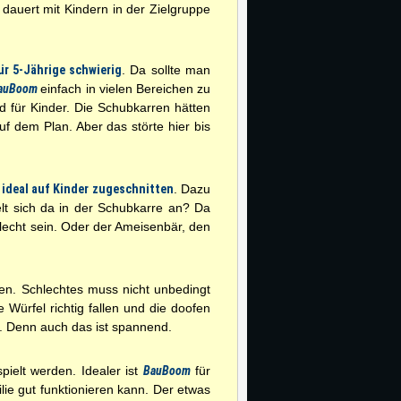
 dauert mit Kindern in der Zielgruppe
ür 5-Jährige schwierig
. Da sollte man
auBoom
einfach in vielen Bereichen zu
nd für Kinder. Die Schubkarren hätten
uf dem Plan. Aber das störte hier bis
s
ideal auf Kinder zugeschnitten
. Dazu
t sich da in der Schubkarre an? Da
echt sein. Oder der Ameisenbär, den
ten. Schlechtes muss nicht unbedingt
 Würfel richtig fallen und die doofen
t. Denn auch das ist spannend.
pielt werden. Idealer ist
BauBoom
für
ilie gut funktionieren kann. Der etwas