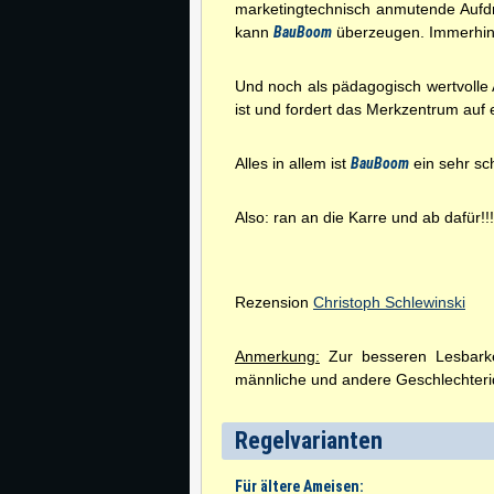
marketingtechnisch anmutende Aufdr
kann
BauBoom
überzeugen. Immerhin 
Und noch als pädagogisch wertvolle
ist und fordert das Merkzentrum auf 
Alles in allem ist
BauBoom
ein sehr sc
Also: ran an die Karre und ab dafür!!!
Rezension
Christoph Schlewinski
Anmerkung:
Zur besseren Lesbarkei
männliche und andere Geschlechterid
Regelvarianten
Für ältere Ameisen: