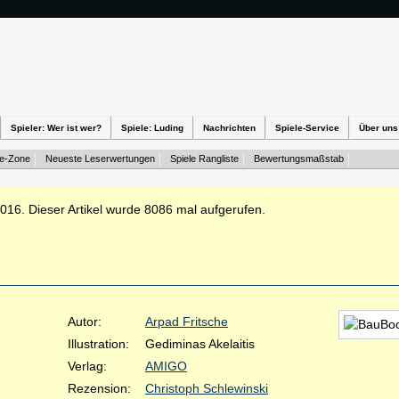
Spieler: Wer ist wer?
Spiele: Luding
Nachrichten
Spiele-Service
Über uns
te-Zone
Neueste Leserwertungen
Spiele Rangliste
Bewertungsmaßstab
2016. Dieser Artikel wurde 8086 mal aufgerufen.
Autor:
Arpad Fritsche
Illustration:
Gediminas Akelaitis
Verlag:
AMIGO
Rezension:
Christoph Schlewinski