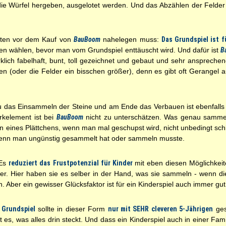
 die Würfel hergeben, ausgelotet werden. Und das Abzählen der Felder
uten vor dem Kauf von
BauBoom
nahelegen muss:
Das Grundspiel ist f
ten wählen, bevor man vom Grundspiel enttäuscht wird. Und dafür ist
B
rklich fabelhaft, bunt, toll gezeichnet und gebaut und sehr anspreche
nnen (oder die Felder ein bisschen größer), denn es gibt oft Gerangel a
u das Einsammeln der Steine und am Ende das Verbauen ist ebenfall
rkelement ist bei
BauBoom
nicht zu unterschätzen. Was genau sammel
ines Plättchens, wenn man mal geschupst wird, nicht unbedingt schl
 wenn man ungünstig gesammelt hat oder sammeln musste.
Es
reduziert das Frustpotenzial für Kinder
mit eben diesen Möglichkei
er. Hier haben sie es selber in der Hand, was sie sammeln - wenn die
. Aber ein gewisser Glücksfaktor ist für ein Kinderspiel auch immer gu
s
Grundspiel
sollte in dieser Form
nur mit SEHR cleveren 5-Jährigen
ges
 es, was alles drin steckt. Und dass ein Kinderspiel auch in einer Fam