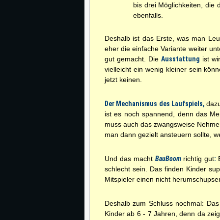
bis drei Möglichkeiten, die
ebenfalls.
Deshalb ist das Erste, was man Le
eher die einfache Variante weiter un
gut gemacht. Die
Ausstattung
ist wi
vielleicht ein wenig kleiner sein kö
jetzt keinen.
Der Mechanismus des Laufspiels,
daz
ist es noch spannend, denn das Me
muss auch das zwangsweise Nehmen e
man dann gezielt ansteuern sollte,
Und das macht
BauBoom
richtig gut
:
schlecht sein. Das finden Kinder sup
Mitspieler einen nicht herumschupsen
Deshalb zum Schluss nochmal: Da
Kinder ab 6 - 7 Jahren, denn da zeigt