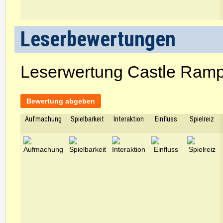
Leserbewertungen
Leserwertung Castle Ram
Bewertung abgeben
Aufmachung
Spielbarkeit
Interaktion
Einfluss
Spielreiz