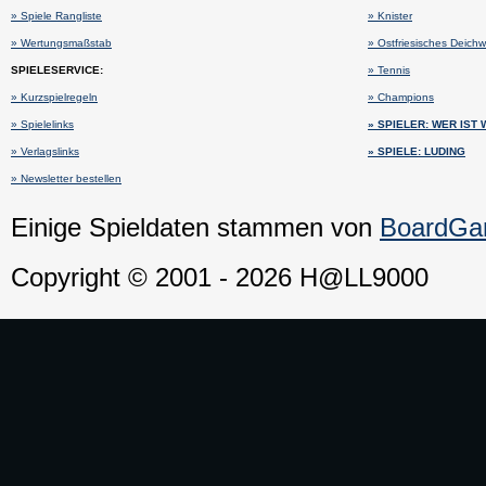
» Spiele Rangliste
» Knister
» Wertungsmaßstab
» Ostfriesisches Deich
SPIELESERVICE:
» Tennis
» Kurzspielregeln
» Champions
» Spielelinks
» SPIELER: WER IST
» Verlagslinks
» SPIELE: LUDING
» Newsletter bestellen
Einige Spieldaten stammen von
BoardG
Copyright © 2001 - 2026 H@LL9000