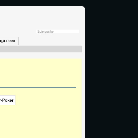
H@LL9000