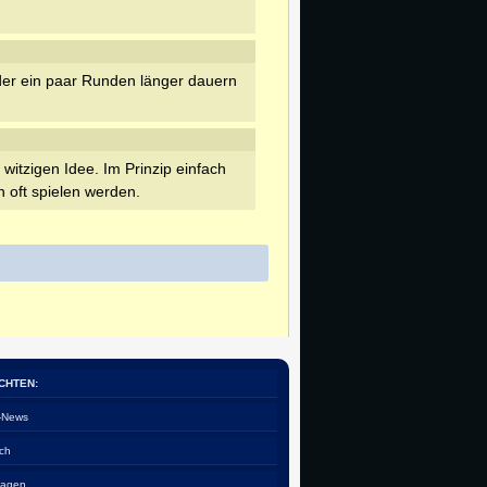
, der ein paar Runden länger dauern
r witzigen Idee. Im Prinzip einfach
h oft spielen werden.
CHTEN:
e-News
ch
tagen