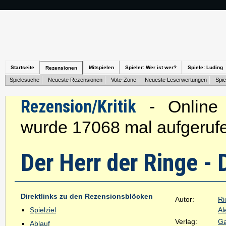
Startseite
Mitspielen
Spieler: Wer ist wer?
Spiele: Luding
Rezensionen
Spielesuche
Neueste Rezensionen
Vote-Zone
Neueste Leserwertungen
Spie
Rezension/Kritik
- Online s
wurde 17068 mal aufgeruf
Der Herr der Ringe -
Direktlinks zu den Rezensionsblöcken
Autor:
Ri
Spielziel
Al
Verlag:
Ga
Ablauf