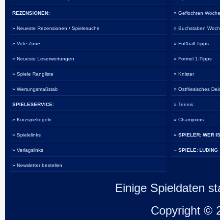
REZENSIONEN:
» Geflochten Woche
» Neueste Rezensionen / Spielesuche
» Buchstaben Woch
» Vote-Zone
» Fußball-Tipps
» Neueste Leserwertungen
» Formel 1-Tipps
» Spiele Rangliste
» Knister
» Wertungsmaßstab
» Ostfriesisches De
SPIELESERVICE:
» Tennis
» Kurzspielregeln
» Champions
» Spielelinks
» SPIELER: WER I
» Verlagslinks
» SPIELE: LUDING
» Newsletter bestellen
Einige Spieldaten 
Copyright ©