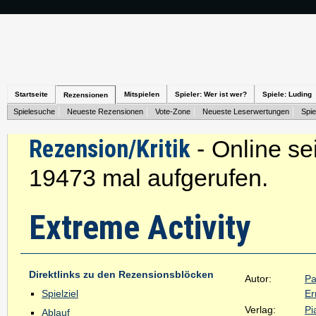
Startseite
Mitspielen
Spieler: Wer ist wer?
Spiele: Luding
Rezensionen
Spielesuche
Neueste Rezensionen
Vote-Zone
Neueste Leserwertungen
Spie
Rezension/Kritik
- Online se
19473 mal aufgerufen.
Extreme Activity
Direktlinks zu den Rezensionsblöcken
Autor:
Pa
Spielziel
Er
Verlag:
Pi
Ablauf