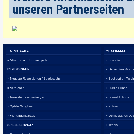
unseren Partnerseiten
» STARTSEITE
MITSPIELEN:
» Aktionen und Gewinnspiele
» Spieletreffs
REZENSIONEN:
» Geflochten Woche
» Neueste Rezensionen / Spielesuche
» Buchstaben Woch
» Vote-Zone
» Fußball-Tipps
» Neueste Leserwertungen
» Formel 1-Tipps
» Spiele Rangliste
» Knister
» Wertungsmaßstab
» Ostfriesisches De
SPIELESERVICE:
» Tennis