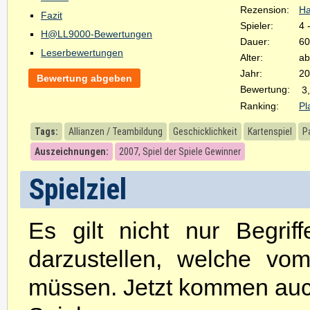
Rezension:
Ha
Fazit
Spieler:
4 
H@LL9000-Bewertungen
Dauer:
60
Leserbewertungen
Alter:
ab
Jahr:
20
Bewertung abgeben
Bewertung:
3
Ranking:
Pl
Tags:
Allianzen / Teambildung
Geschicklichkeit
Kartenspiel
P
Auszeichnungen:
2007, Spiel der Spiele Gewinner
Spielziel
Es gilt nicht nur Begri
darzustellen, welche vo
müssen. Jetzt kommen auc