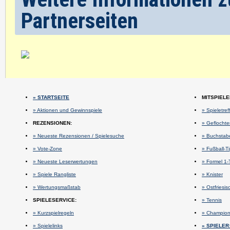
Partnerseiten
» STARTSEITE
MITSPIELE
» Aktionen und Gewinnspiele
» Spieletref
REZENSIONEN:
» Geflocht
» Neueste Rezensionen / Spielesuche
» Buchstab
» Vote-Zone
» Fußball-T
» Neueste Leserwertungen
» Formel 1-
» Spiele Rangliste
» Knister
» Wertungsmaßstab
» Ostfriesi
SPIELESERVICE:
» Tennis
» Kurzspielregeln
» Champio
» Spielelinks
» SPIELER