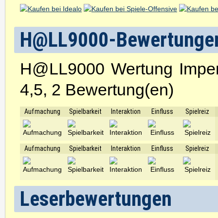
H@LL9000-Bewertunge
H@LL9000 Wertung Imperi
4,5, 2 Bewertung(en)
Aufmachung
Spielbarkeit
Interaktion
Einfluss
Spielreiz
Aufmachung
Spielbarkeit
Interaktion
Einfluss
Spielreiz
Leserbewertungen