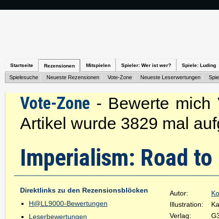
Startseite
Mitspielen
Spieler: Wer ist wer?
Spiele: Luding
Rezensionen
Spielesuche
Neueste Rezensionen
Vote-Zone
Neueste Leserwertungen
Spie
Vote-Zone
- Bewerte mich 
Artikel wurde 3829 mal auf
Imperialism: Road to
Direktlinks zu den Rezensionsblöcken
Autor:
Ko
H@LL9000-Bewertungen
Illustration:
Ka
Verlag:
G
Leserbewertungen