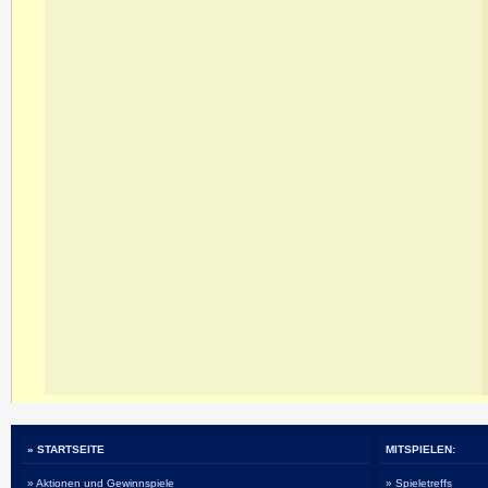
» STARTSEITE
MITSPIELEN:
» Aktionen und Gewinnspiele
» Spieletreffs