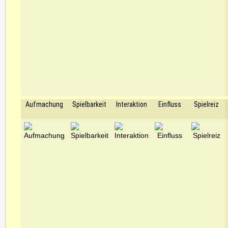
Aufmachung
Spielbarkeit
Interaktion
Einfluss
Spielreiz