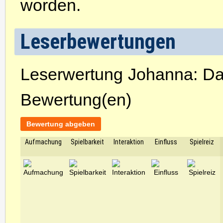
worden.
Leserbewertungen
Leserwertung Johanna: Da
Bewertung(en)
Bewertung abgeben
Aufmachung
Spielbarkeit
Interaktion
Einfluss
Spielreiz