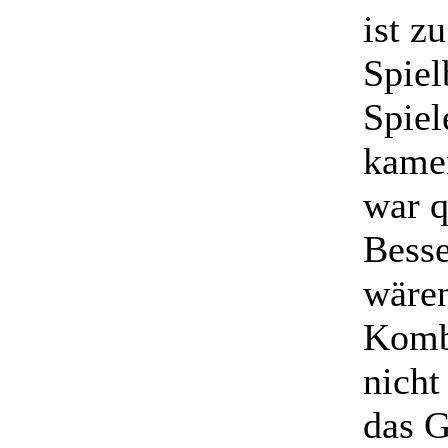
ist z
Spiel
Spiel
kamen
war q
Besse
wären
Kombi
nicht
das G