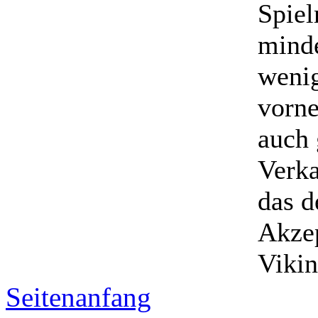
Spiel
minde
wenig
vorne
auch 
Verka
das d
Akzep
Vikin
Seitenanfang