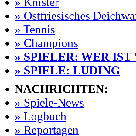
» Knister
» Ostfriesisches Deichw
» Tennis
» Champions
» SPIELER: WER IST
» SPIELE: LUDING
NACHRICHTEN:
» Spiele-News
» Logbuch
» Reportagen