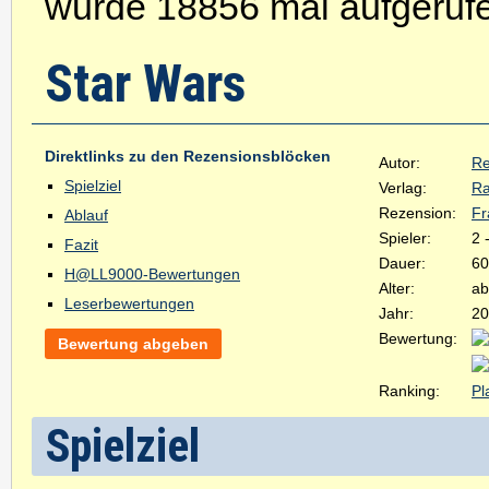
wurde 18856 mal aufgeruf
Star Wars
Direktlinks zu den Rezensionsblöcken
Autor:
Re
Spielziel
Verlag:
Ra
Rezension:
Fr
Ablauf
Spieler:
2 
Fazit
Dauer:
60
H@LL9000-Bewertungen
Alter:
ab
Leserbewertungen
Jahr:
20
Bewertung:
Bewertung abgeben
Ranking:
Pl
Spielziel