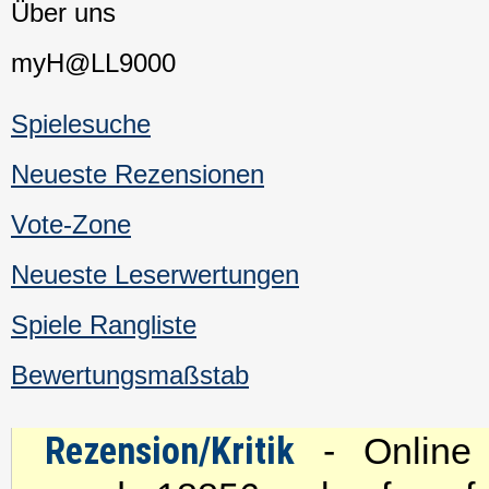
Über uns
myH@LL9000
Spielesuche
Neueste Rezensionen
Vote-Zone
Neueste Leserwertungen
Spiele Rangliste
Bewertungsmaßstab
Rezension/Kritik
- Online s