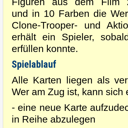
Figuren aus dem Film 
und in 10 Farben die Wer
Clone-Trooper- und Aktio
erhält ein Spieler, soba
erfüllen konnte.
Spielablauf
Alle Karten liegen als ver
Wer am Zug ist, kann sich 
- eine neue Karte aufzud
in Reihe abzulegen