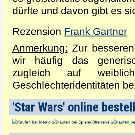
dürfte und davon gibt es s
Rezension
Frank Gartner
Anmerkung:
Zur besseren 
wir häufig das generis
zugleich auf weibli
Geschlechteridentitäten be
'Star Wars' online bestel