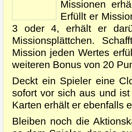
Missionen erh
Erfüllt er Missi
3 oder 4, erhält er dar
Missionsplättchen. Scha
Mission jeden Wertes erfül
weiteren Bonus von 20 Pu
Deckt ein Spieler eine Clo
sofort vor sich aus und ist
Karten erhält er ebenfalls
Bleiben noch die Aktionsk