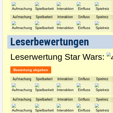
Aufmachung
Spielbarkeit
Interaktion
Einfluss
Spielreiz
Leserbewertungen
Leserwertung Star Wars:
Bewertung abgeben
Aufmachung
Spielbarkeit
Interaktion
Einfluss
Spielreiz
Aufmachung
Spielbarkeit
Interaktion
Einfluss
Spielreiz