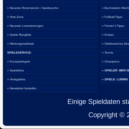
» Neueste Rezensionen / Spielesuche
» Buchstaben Woch
» Vote-Zone
» Fußball-Tipps
» Neueste Leserwertungen
» Formel 1-Tipps
» Spiele Rangliste
» Knister
» Wertungsmaßstab
» Ostfriesisches De
SPIELESERVICE:
» Tennis
» Kurzspielregeln
» Champions
» Spielelinks
» SPIELER: WER I
» Verlagslinks
» SPIELE: LUDING
» Newsletter bestellen
Einige Spieldaten 
Copyright ©