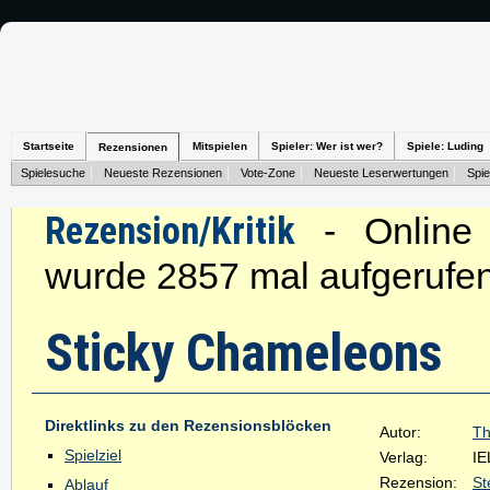
Startseite
Mitspielen
Spieler: Wer ist wer?
Spiele: Luding
Rezensionen
Spielesuche
Neueste Rezensionen
Vote-Zone
Neueste Leserwertungen
Spie
Rezension/Kritik
- Online s
wurde 2857 mal aufgerufen
Sticky Chameleons
Direktlinks zu den Rezensionsblöcken
Autor:
Th
Spielziel
Verlag:
IE
Rezension:
St
Ablauf