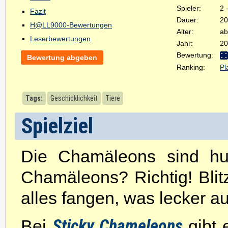
Spieler:
2 
Fazit
Dauer:
20
H@LL9000-Bewertungen
Alter:
ab
Leserbewertungen
Jahr:
20
Bewertung:
Bewertung abgeben
Ranking:
Pl
Tags:
Geschicklichkeit
Tiere
Spielziel
Die Chamäleons sind hun
Chamäleons? Richtig! Blitz
alles fangen, was lecker au
Sticky Chameleons
Bei
gibt 