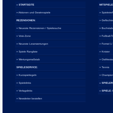
» STARTSEITE
MITSPIELE
» Aktionen und Gewinnspiele
» Spieletref
REZENSIONEN:
» Geflocht
» Neueste Rezensionen / Spielesuche
» Buchsta
» Vote-Zone
» Fußball-T
» Neueste Leserwertungen
» Formel 1-
» Spiele Rangliste
» Knister
» Wertungsmaßstab
» Ostfriesi
SPIELESERVICE:
» Tennis
» Kurzspielregeln
» Champio
» Spielelinks
» SPIELER
» Verlagslinks
» SPIELE:
» Newsletter bestellen