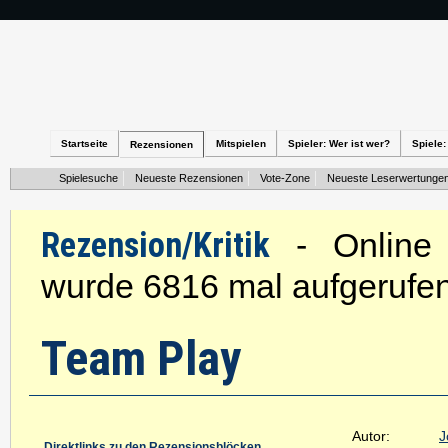
Startseite
Mitspielen
Spieler: Wer ist wer?
Spiele:
Rezensionen
Spielesuche
Neueste Rezensionen
Vote-Zone
Neueste Leserwertunge
Rezension/Kritik
- Online s
wurde 6816 mal aufgerufen
Team Play
Autor:
J
Direktlinks zu den Rezensionsblöcken