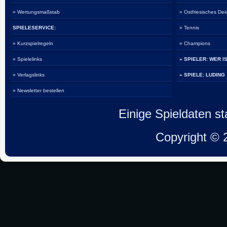
» Wertungsmaßstab
» Ostfriesisches De
SPIELESERVICE:
» Tennis
» Kurzspielregeln
» Champions
» Spielelinks
» SPIELER: WER I
» Verlagslinks
» SPIELE: LUDING
» Newsletter bestellen
Einige Spieldaten 
Copyright ©