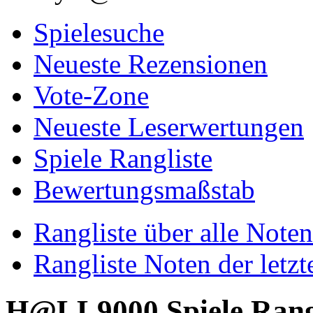
Spielesuche
Neueste Rezensionen
Vote-Zone
Neueste Leserwertungen
Spiele Rangliste
Bewertungsmaßstab
Rangliste über alle Noten
Rangliste Noten der letz
H@LL9000 Spiele Rangli