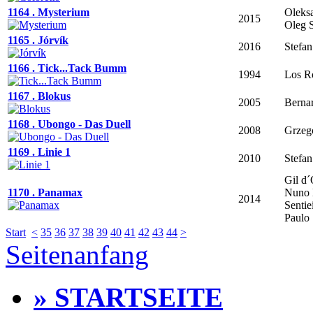
1164 . Mysterium
Oleks
2015
Oleg 
1165 . Jórvík
2016
Stefan
1166 . Tick...Tack Bumm
1994
Los R
1167 . Blokus
2005
Bernar
1168 . Ubongo - Das Duell
2008
Grzeg
1169 . Linie 1
2010
Stefan
Gil d
1170 . Panamax
Nuno 
2014
Sentie
Paulo
Start
<
35
36
37
38
39
40
41
42
43
44
>
Seitenanfang
» STARTSEITE