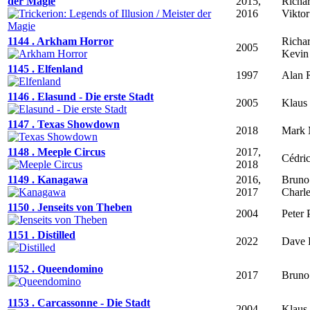
der Magie
2015,
Richa
2016
Viktor
1144 . Arkham Horror
Richa
2005
Kevin
1145 . Elfenland
1997
Alan 
1146 . Elasund - Die erste Stadt
2005
Klaus
1147 . Texas Showdown
2018
Mark 
1148 . Meeple Circus
2017,
Cédric
2018
1149 . Kanagawa
2016,
Bruno
2017
Charle
1150 . Jenseits von Theben
2004
Peter 
1151 . Distilled
2022
Dave 
1152 . Queendomino
2017
Bruno
1153 . Carcassonne - Die Stadt
2004
Klaus