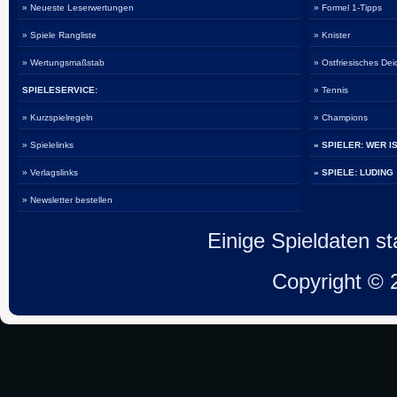
» Neueste Leserwertungen
» Formel 1-Tipps
» Spiele Rangliste
» Knister
» Wertungsmaßstab
» Ostfriesisches De
SPIELESERVICE:
» Tennis
» Kurzspielregeln
» Champions
» Spielelinks
» SPIELER: WER I
» Verlagslinks
» SPIELE: LUDING
» Newsletter bestellen
Einige Spieldaten 
Copyright ©