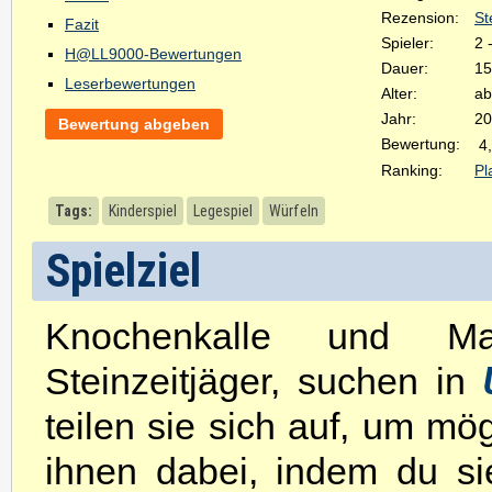
Rezension:
St
Fazit
Spieler:
2 
H@LL9000-Bewertungen
Dauer:
15
Leserbewertungen
Alter:
ab
Jahr:
20
Bewertung abgeben
Bewertung:
4
Ranking:
Pl
Tags:
Kinderspiel
Legespiel
Würfeln
Spielziel
Knochenkalle und Ma
Steinzeitjäger, suchen in
teilen sie sich auf, um mög
ihnen dabei, indem du sie