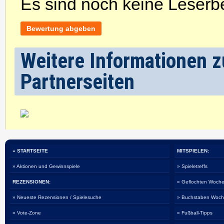
Es sind noch keine Leser
Bewertung abgeben
Weitere Informationen z
Partnerseiten
» STARTSEITE
MITSPIELEN:
» Aktionen und Gewinnspiele
» Spieletreffs
REZENSIONEN:
» Geflochten Woche
» Neueste Rezensionen / Spielesuche
» Buchstaben Woch
» Vote-Zone
» Fußball-Tipps