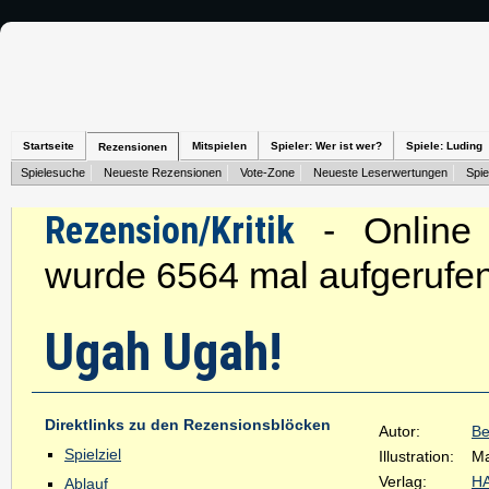
Startseite
Mitspielen
Spieler: Wer ist wer?
Spiele: Luding
Rezensionen
Spielesuche
Neueste Rezensionen
Vote-Zone
Neueste Leserwertungen
Spie
Rezension/Kritik
- Online s
wurde 6564 mal aufgerufen
Ugah Ugah!
Direktlinks zu den Rezensionsblöcken
Autor:
Be
Spielziel
Illustration:
Ma
Verlag:
H
Ablauf