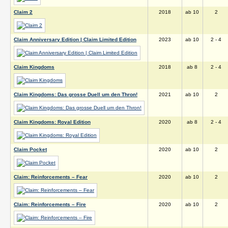
Claim 2
2018
ab 10
2
Claim Anniversary Edition | Claim Limited Edition
2023
ab 10
2 - 4
Claim Kingdoms
2018
ab 8
2 - 4
Claim Kingdoms: Das grosse Duell um den Thron!
2021
ab 10
2
Claim Kingdoms: Royal Edition
2020
ab 8
2 - 4
Claim Pocket
2020
ab 10
2
Claim: Reinforcements – Fear
2020
ab 10
2
Claim: Reinforcements – Fire
2020
ab 10
2