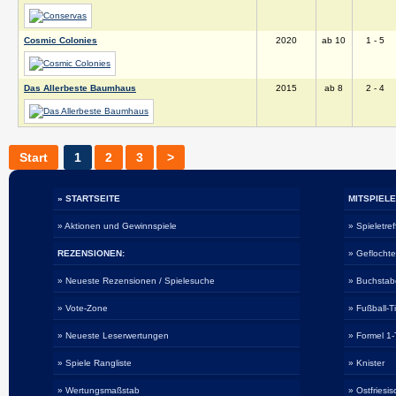
Cosmic Colonies
2020
ab 10
1 - 5
Das Allerbeste Baumhaus
2015
ab 8
2 - 4
Start
1
2
3
>
» STARTSEITE
MITSPIELE
» Aktionen und Gewinnspiele
» Spieletref
REZENSIONEN:
» Geflocht
» Neueste Rezensionen / Spielesuche
» Buchsta
» Vote-Zone
» Fußball-T
» Neueste Leserwertungen
» Formel 1-
» Spiele Rangliste
» Knister
» Wertungsmaßstab
» Ostfriesi