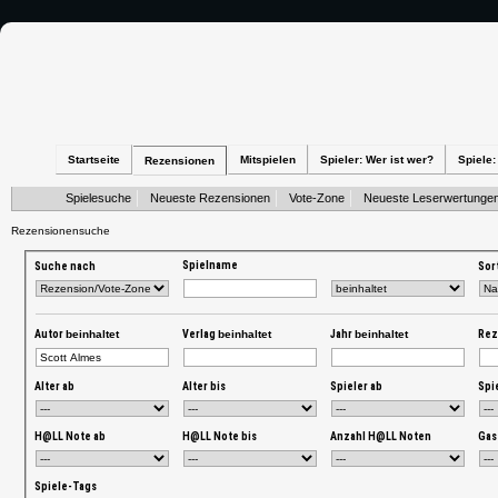
Startseite
Mitspielen
Spieler: Wer ist wer?
Spiele:
Rezensionen
Spielesuche
Neueste Rezensionen
Vote-Zone
Neueste Leserwertunge
Rezensionensuche
Spielname
Suche nach
Sor
Autor
beinhaltet
Verlag
beinhaltet
Jahr
beinhaltet
Re
Alter ab
Alter bis
Spieler ab
Spi
H@LL Note ab
H@LL Note bis
Anzahl H@LL Noten
Gas
Spiele-Tags