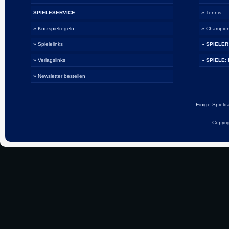
SPIELESERVICE:
» Tennis
» Kurzspielregeln
» Champio
» Spielelinks
» SPIELER
» Verlagslinks
» SPIELE:
» Newsletter bestellen
Einige Spiel
Copyri