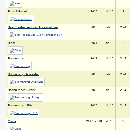
Beer & Bread
2022
ab 10
2
Best Treehouse Ever: Forest of Fun
2018
ab 8
2 - 4
Blast
2021
ab 10
2
Boomerang
2018
ab 10
2 - 4
Boomerang: Australia
2020
ab 8
2 - 4
Boomerang: Europe
2020
ab 10
2 - 4
Boomerang: USA
2020
ab 10
2 - 4
Claim
2017, 2018
ab 10
2