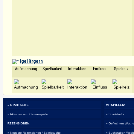
Igel ärgern
Aufmachung
Spielbarkeit
Interaktion
Einfluss
Spielreiz
» STARTSEITE
MITSPIELEN:
» Aktionen und Gewinnspiele
» Spieletreffs
REZENSIONEN:
» Geflochten Woche
» Neueste Rezensionen / Spielesuche
» Buchstaben Woch