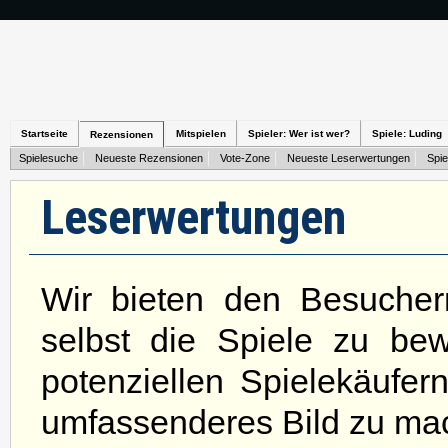
Startseite
Mitspielen
Spieler: Wer ist wer?
Spiele: Luding
Rezensionen
Spielesuche
Neueste Rezensionen
Vote-Zone
Neueste Leserwertungen
Spie
Leserwertungen
Wir bieten den Besuchern
selbst die Spiele zu bew
potenziellen Spielekäufer
umfassenderes Bild zu ma