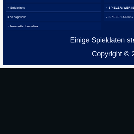
» Spielelinks
» SPIELER: WER I
» Verlagslinks
» SPIELE: LUDING
» Newsletter bestellen
Einige Spieldaten 
Copyright ©