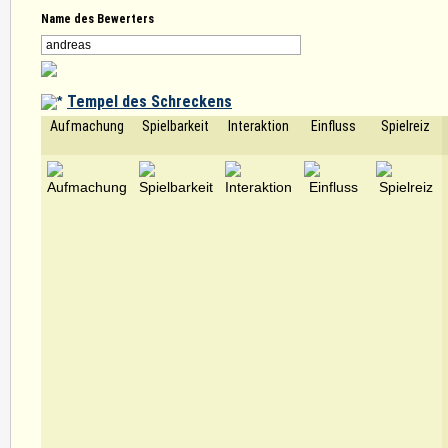
Name des Bewerters
Tempel des Schreckens
Aufmachung
Spielbarkeit
Interaktion
Einfluss
Spielreiz