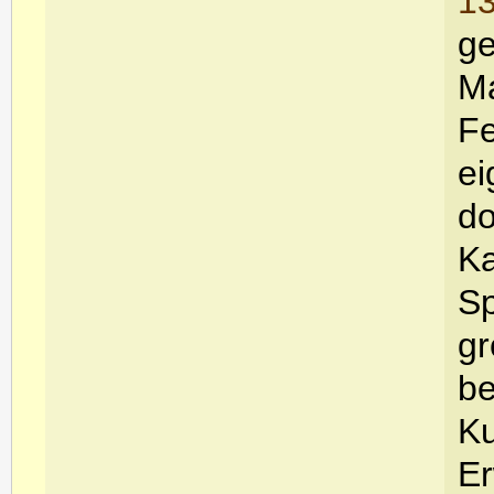
13
ge
Ma
Fe
ei
do
Ka
Sp
gr
be
Ku
Er