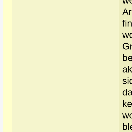
we
Ar
fi
wo
Gr
be
ak
si
da
ke
wo
bl