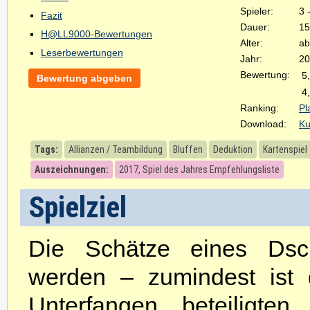
Spieler:
3 
Fazit
Dauer:
15
H@LL9000-Bewertungen
Alter:
ab
Leserbewertungen
Jahr:
20
Bewertung:
5
Bewertung abgeben
4
Ranking:
Pl
Download:
Ku
Tags:
Allianzen / Teambildung
Bluffen
Deduktion
Kartenspiel
Auszeichnungen:
2017, Spiel des Jahres Empfehlungsliste
Spielziel
Die Schätze eines Dsch
werden – zumindest ist 
Unterfangen beteiligte