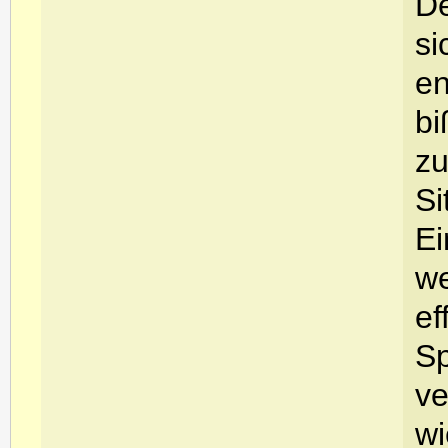
De
si
en
bi
zu
Si
Ei
we
ef
Sp
ve
wi