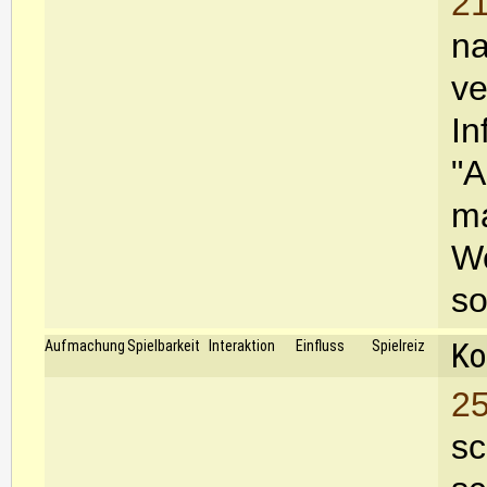
21
na
ve
In
"A
ma
We
so
Ko
Aufmachung
Spielbarkeit
Interaktion
Einfluss
Spielreiz
25
sc