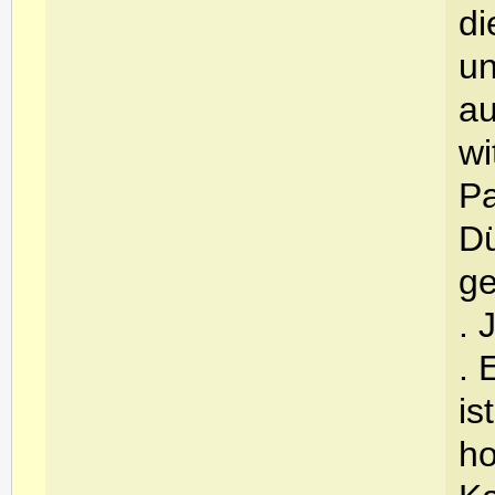
di
un
au
wi
Pa
Dü
ge
. 
. 
is
ho