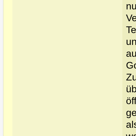
nu
Ve
Te
un
au
Go
Zu
üb
öf
ge
al