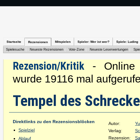
Startseite
Mitspielen
Spieler: Wer ist wer?
Spiele: Luding
Rezensionen
Spielesuche
Neueste Rezensionen
Vote-Zone
Neueste Leserwertungen
Spie
Rezension/Kritik
- Online s
wurde 19116 mal aufgerufe
Tempel des Schreck
Direktlinks zu den Rezensionsblöcken
Autor:
Yu
Spielziel
Verlag:
Sc
Rezension:
Sa
Ablauf