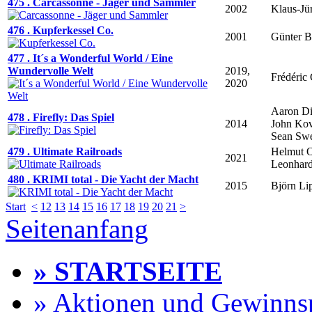
475 . Carcassonne - Jäger und Sammler
2002
Klaus-Jü
476 . Kupferkessel Co.
2001
Günter B
477 . It´s a Wonderful World / Eine
Wundervolle Welt
2019,
Frédéric
2020
Aaron Di
478 . Firefly: Das Spiel
2014
John Kov
Sean Swe
479 . Ultimate Railroads
Helmut 
2021
Leonhard
480 . KRIMI total - Die Yacht der Macht
2015
Björn Li
Start
<
12
13
14
15
16
17
18
19
20
21
>
Seitenanfang
» STARTSEITE
» Aktionen und Gewinns