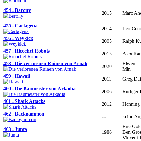
454 . Barony
2015
Marc An
455 . Cartagena
2014
Leo Colo
456 . Weykick
2005
Ralph K
457 . Ricochet Robots
2013
Alex Ra
458 . Die verlorenen Ruinen von Arnak
Elwen
2020
Mín
459 . Hawaii
2011
Greg Dai
460 . Die Baumeister von Arkadia
2006
Rüdiger 
461 . Shark Attacks
2012
Henning 
462 . Backgammon
---
keine An
Eric Gol
463 . Junta
1986
Ben Gro
Vincent 