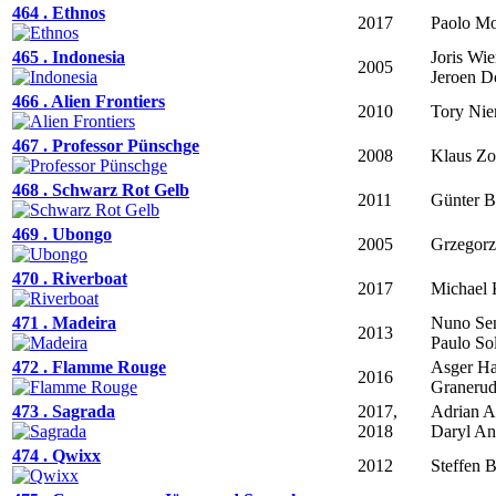
464 . Ethnos
2017
Paolo Mo
465 . Indonesia
Joris Wie
2005
Jeroen 
466 . Alien Frontiers
2010
Tory Ni
467 . Professor Pünschge
2008
Klaus Z
468 . Schwarz Rot Gelb
2011
Günter B
469 . Ubongo
2005
Grzegorz
470 . Riverboat
2017
Michael 
471 . Madeira
Nuno Sen
2013
Paulo So
472 . Flamme Rouge
Asger Ha
2016
Graneru
473 . Sagrada
2017,
Adrian 
2018
Daryl A
474 . Qwixx
2012
Steffen 