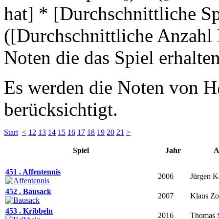
hat] * [Durchschnittliche Sp
([Durchschnittliche Anzahl
Noten die das Spiel erhalten
Es werden die Noten von H
berücksichtigt.
Start
<
12
13
14
15
16
17
18
19
20
21
>
Spiel
Jahr
A
451 . Affentennis
2006
Jürgen K
452 . Bausack
2007
Klaus Z
453 . Kribbeln
2016
Thomas 