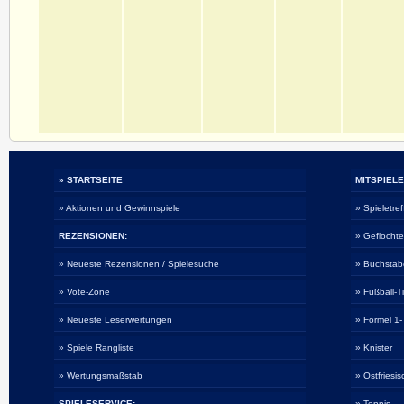
» STARTSEITE
MITSPIELE
» Aktionen und Gewinnspiele
» Spieletref
REZENSIONEN:
» Geflocht
» Neueste Rezensionen / Spielesuche
» Buchsta
» Vote-Zone
» Fußball-T
» Neueste Leserwertungen
» Formel 1-
» Spiele Rangliste
» Knister
» Wertungsmaßstab
» Ostfriesi
SPIELESERVICE:
» Tennis