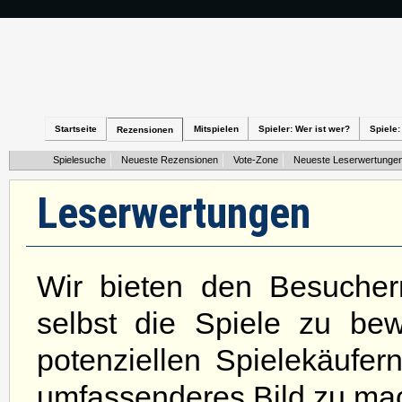
Startseite
Mitspielen
Spieler: Wer ist wer?
Spiele:
Rezensionen
Spielesuche
Neueste Rezensionen
Vote-Zone
Neueste Leserwertunge
Leserwertungen
Wir bieten den Besuchern
selbst die Spiele zu bew
potenziellen Spielekäufer
umfassenderes Bild zu ma