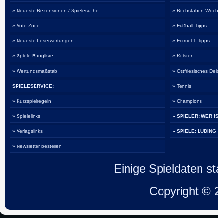
» Neueste Rezensionen / Spielesuche
» Buchstaben Woch
» Vote-Zone
» Fußball-Tipps
» Neueste Leserwertungen
» Formel 1-Tipps
» Spiele Rangliste
» Knister
» Wertungsmaßstab
» Ostfriesisches De
SPIELESERVICE:
» Tennis
» Kurzspielregeln
» Champions
» Spielelinks
» SPIELER: WER I
» Verlagslinks
» SPIELE: LUDING
» Newsletter bestellen
Einige Spieldaten 
Copyright ©