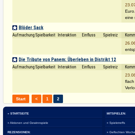
23.0
Euro.
eine 
Blöder Sack
Aufmachung
Spielbarkeit
Interaktion
Einfluss
Spielreiz
Komm
26.0
entsp
Die Tribute von Panem: Überleben in Distrikt 12
Aufmachung
Spielbarkeit
Interaktion
Einfluss
Spielreiz
Komm
23.0
flach
Verlo
Start
<
1
2
» STARTSEITE
MITSPIELEN:
» Aktionen und Gewinnspiele
» Spieletreffs
REZENSIONEN:
» Geflochten Woche