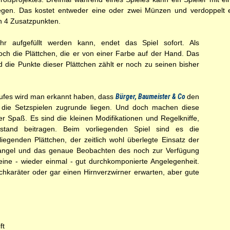
legen. Das kostet entweder eine oder zwei Münzen und verdoppelt 
n 4 Zusatzpunkten.
r aufgefüllt werden kann, endet das Spiel sofort. Als
och die Plättchen, die er von einer Farbe auf der Hand. Das
nd die Punkte dieser Plättchen zählt er noch zu seinen bisher
aufes wird man erkannt haben, dass
Bürger, Baumeister & Co
den
 die Setzspielen zugrunde liegen. Und doch machen diese
r Spaß. Es sind die kleinen Modifikationen und Regelkniffe,
tand beitragen. Beim vorliegenden Spiel sind es die
iegenden Plättchen, der zeitlich wohl überlegte Einsatz der
angel und das genaue Beobachten des noch zur Verfügung
 eine - wieder einmal - gut durchkomponierte Angelegenheit.
hkaräter oder gar einen Hirnverzwirner erwarten, aber gute
ft