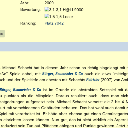
Jahr:
2009
Bewertung:
3,1 H@LL9000
1,5 Leser
Ranking:
Platz 7042
au
- Michael Schacht hat in diesem Jahr schon so richtig hingelangt mit 
roße" Spiele dabei, mit
Bürger, Baumeister & Co
auch ein etwa "mittelg
uch und der Spieltiefe am ehesten mit Schachts
Patrizier
(2007) von Ami
Bürger, Baumeister & Co
ist im Grunde ein abstraktes Setzspiel mit 
u punkten als die Mitspieler. Daraus resultiert auch, dass man s
edrungen aufgesetzt sein. Michael Schacht versetzt die 2 bis 4 Mi
ankfurt mit verschiedenen Gebäuden bebauen. Das hat wohl auch damit 
iel mit verarbeitet ist. Er hätte aber ebenso gut einen Gemüsegart
einrichten lassen können. Nun gut, das ist nicht wirklich ein Ärgernis
eduziert sein Tun auf Plättchen ablegen und Punkte gewinnen. Jetzt m