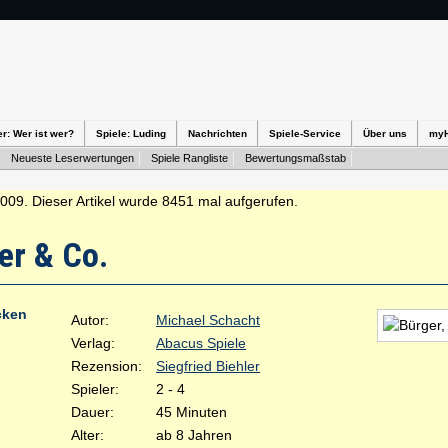
er: Wer ist wer?
Spiele: Luding
Nachrichten
Spiele-Service
Über uns
my
Neueste Leserwertungen
Spiele Rangliste
Bewertungsmaßstab
2009. Dieser Artikel wurde 8451 mal aufgerufen.
er & Co.
cken
Autor:
Michael Schacht
Verlag:
Abacus Spiele
Rezension:
Siegfried Biehler
Spieler:
2 - 4
Dauer:
45 Minuten
Alter:
ab 8 Jahren