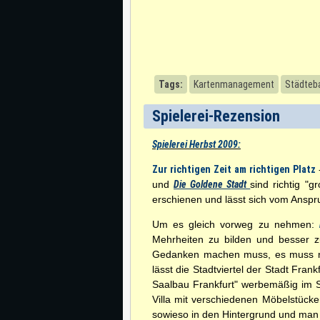
Tags:
Kartenmanagement
Städteb
Spielerei-Rezension
Spielerei Herbst 2009:
Zur richtigen Zeit am richtigen Platz
und
Die Goldene Stadt
sind richtig "g
erschienen und lässt sich vom Anspr
Um es gleich vorweg zu nehmen:
Mehrheiten zu bilden und besser z
Gedanken machen muss, es muss notg
lässt die Stadtviertel der Stadt Fr
Saalbau Frankfurt" werbemäßig im Sp
Villa mit verschiedenen Möbelstücken 
sowieso in den Hintergrund und man r