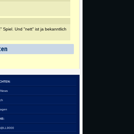
" Spiel. Und "nett" ist ja bekanntlich
ten
CHTEN:
e-News
ch
tagen
NS:
 H@LL9000