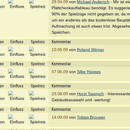
29.04.09
von
Michael Andersch
- Mir ist e
Plättchenkauftableau benötigt. Es suggeriert
90% der Spielzüge nicht gegeben ist, da 
um ein anderes als das kostenlose Bauplä
Aufmachung ist auch etwas trist. Abgesehe
Spielchen.
ion
Einfluss
Spielreiz
Kommentar
10.05.09
von
Roland Winner
ion
Einfluss
Spielreiz
Kommentar
07.06.09
von
Silke Hüsges
ion
Einfluss
Spielreiz
Kommentar
23.06.09
von
Horst Sawroch
- Interessant
Gebäudeauswahl und -wertung!
ion
Einfluss
Spielreiz
Kommentar
14.09.09
von
Tobias Brouwer