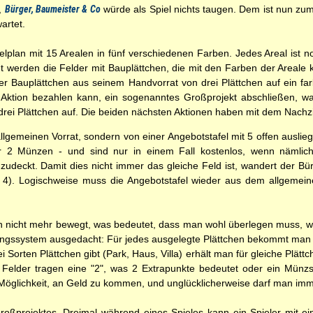
,
Bürger, Baumeister & Co
würde als Spiel nichts taugen. Dem ist nun zum
artet.
elplan mit 15 Arealen in fünf verschiedenen Farben. Jedes Areal ist n
gt werden die Felder mit Bauplättchen, die mit den Farben der Areale
ner Bauplättchen aus seinem Handvorrat von drei Plättchen auf ein far
 Aktion bezahlen kann, ein sogenanntes Großprojekt abschließen, wa
uf drei Plättchen auf. Die beiden nächsten Aktionen haben mit dem Nachz
lgemeinen Vorrat, sondern von einer Angebotstafel mit 5 offen auslie
r 2 Münzen - und sind nur in einem Fall kostenlos, wenn nämlich
l zudeckt. Damit dies nicht immer das gleiche Feld ist, wandert der B
n 4). Logischweise muss die Angebotstafel wieder aus dem allgemein
n nicht mehr bewegt, was bedeutet, dass man wohl überlegen muss, wo
ungssystem ausgedacht: Für jedes ausgelegte Plättchen bekommt man 
i Sorten Plättchen gibt (Park, Haus, Villa) erhält man für gleiche Plätt
Felder tragen eine "2", was 2 Extrapunkte bedeutet oder ein Münz
ge Möglichkeit, an Geld zu kommen, und unglücklicherweise darf man im
Großprojektes. Dreimal während eines Spieles kann ein Spieler mit ein