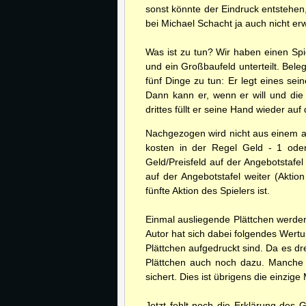
sonst könnte der Eindruck entstehen
bei Michael Schacht ja auch nicht erw
Was ist zu tun? Wir haben einen Spi
und ein Großbaufeld unterteilt. Bele
fünf Dinge zu tun: Er legt eines sei
Dann kann er, wenn er will und die
drittes füllt er seine Hand wieder a
Nachgezogen wird nicht aus einem al
kosten in der Regel Geld - 1 ode
Geld/Preisfeld auf der Angebotstafe
auf der Angebotstafel weiter (Aktio
fünfte Aktion des Spielers ist.
Einmal ausliegende Plättchen werde
Autor hat sich dabei folgendes Wert
Plättchen aufgedruckt sind. Da es dre
Plättchen auch noch dazu. Manche 
sichert. Dies ist übrigens die einzi
Jetzt fehlt noch die Erklärung des 