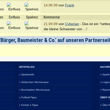
14.06.09
von
Frank
ion
Einfluss
Spielreiz
Kommentar
21.09.09
von
Cyberian
- Das ist ein "nettes
die kleine Schwester von ...!
'Bürger, Baumeister & Co.' auf unseren Partnersei
MITSPIELEN:
NACHRI
» Spieletreffs
» Spiel
» Geflochten Wochenquiz
» Logbu
» Buchstaben Wochenquiz
» Repor
» Fußball-Tipps
ÜBER U
» Formel 1-Tipps
» Über