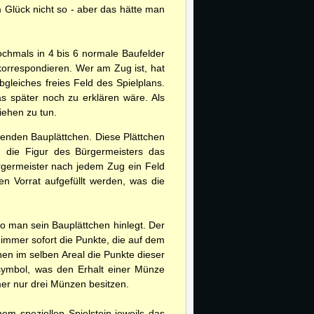
 Glück nicht so - aber das hätte man
ochmals in 4 bis 6 normale Baufelder
 korrespondieren. Wer am Zug ist, hat
bgleiches freies Feld des Spielplans.
s später noch zu erklären wäre. Als
iehen zu tun.
genden Bauplättchen. Diese Plättchen
 die Figur des Bürgermeisters das
ürgermeister nach jedem Zug ein Feld
en Vorrat aufgefüllt werden, was die
 man sein Bauplättchen hinlegt. Der
immer sofort die Punkte, die auf dem
chen im selben Areal die Punkte dieser
symbol, was den Erhalt einer Münze
mer nur drei Münzen besitzen.
em speziellen Spielstein jeweils das