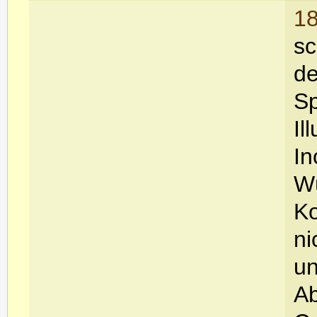
18
sc
de
Sp
Il
In
Wü
Ko
ni
un
Ab