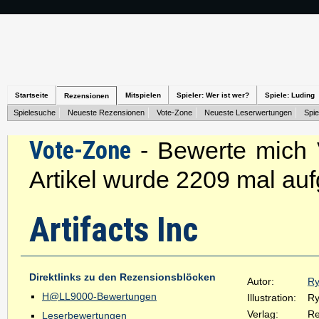
Startseite
Mitspielen
Spieler: Wer ist wer?
Spiele: Luding
Rezensionen
Spielesuche
Neueste Rezensionen
Vote-Zone
Neueste Leserwertungen
Spie
Vote-Zone
- Bewerte mich 
Artikel wurde 2209 mal auf
Artifacts Inc
Direktlinks zu den Rezensionsblöcken
Autor:
Ry
H@LL9000-Bewertungen
Illustration:
Ry
Verlag:
R
Leserbewertungen