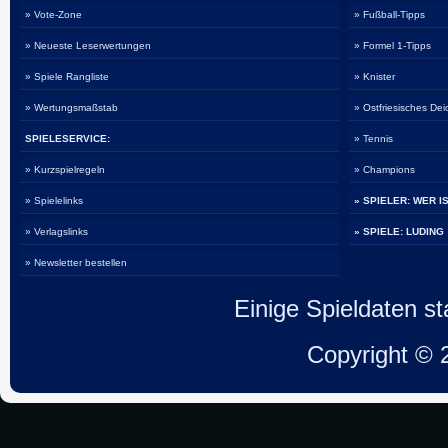
» Vote-Zone
» Fußball-Tipps
» Neueste Leserwertungen
» Formel 1-Tipps
» Spiele Rangliste
» Knister
» Wertungsmaßstab
» Ostfriesisches De
SPIELESERVICE:
» Tennis
» Kurzspielregeln
» Champions
» Spielelinks
» SPIELER: WER I
» Verlagslinks
» SPIELE: LUDING
» Newsletter bestellen
Einige Spieldaten 
Copyright ©