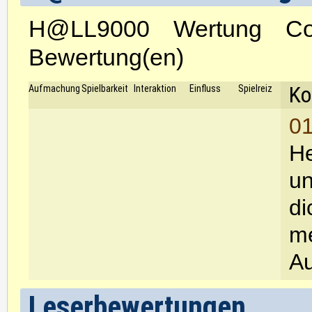
H@LL9000 Wertung Co
Bewertung(en)
Ko
Aufmachung
Spielbarkeit
Interaktion
Einfluss
Spielreiz
01
He
un
di
me
Au
Leserbewertungen