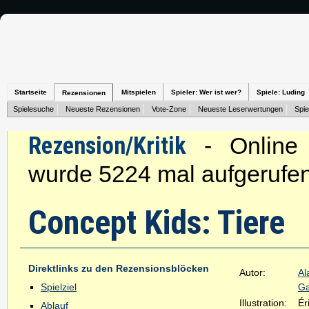
Startseite
Mitspielen
Spieler: Wer ist wer?
Spiele: Luding
Rezensionen
Spielesuche
Neueste Rezensionen
Vote-Zone
Neueste Leserwertungen
Spie
Rezension/Kritik
- Online s
wurde 5224 mal aufgerufen
Concept Kids: Tiere
Direktlinks zu den Rezensionsblöcken
Autor:
Al
Spielziel
Ga
Illustration:
Ér
Ablauf