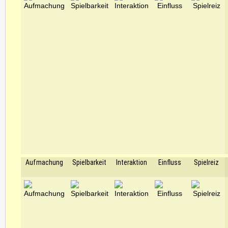
Aufmachung
Spielbarkeit
Interaktion
Einfluss
Spielreiz