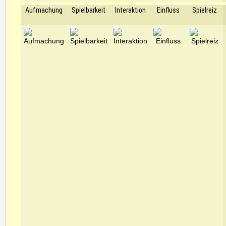
Aufmachung
Spielbarkeit
Interaktion
Einfluss
Spielreiz