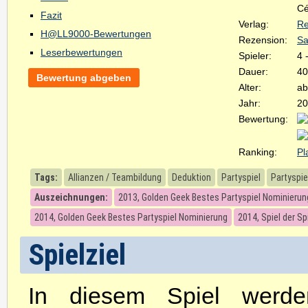
Cé
Fazit
Verlag:
Re
H@LL9000-Bewertungen
Rezension:
Sa
Leserbewertungen
Spieler:
4 
Dauer:
40
Bewertung abgeben
Alter:
ab
Jahr:
20
Bewertung:
Ranking:
Pl
Tags:
Allianzen / Teambildung
Deduktion
Partyspiel
Partyspie
Auszeichnungen:
2013, Golden Geek Bestes Partyspiel Nominierun
2014, Golden Geek Bestes Partyspiel Nominierung
2014, Spiel der S
Spielziel
In diesem Spiel werde