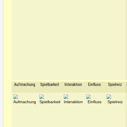
Aufmachung
Spielbarkeit
Interaktion
Einfluss
Spielreiz