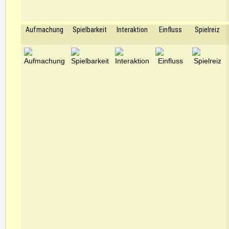
Aufmachung
Spielbarkeit
Interaktion
Einfluss
Spielreiz