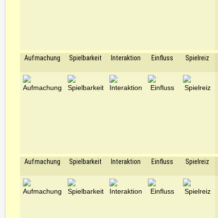
Aufmachung
Spielbarkeit
Interaktion
Einfluss
Spielreiz
Aufmachung
Spielbarkeit
Interaktion
Einfluss
Spielreiz