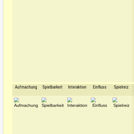
Aufmachung
Spielbarkeit
Interaktion
Einfluss
Spielreiz