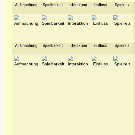
Aufmachung
Spielbarkeit
Interaktion
Einfluss
Spielreiz
Aufmachung
Spielbarkeit
Interaktion
Einfluss
Spielreiz