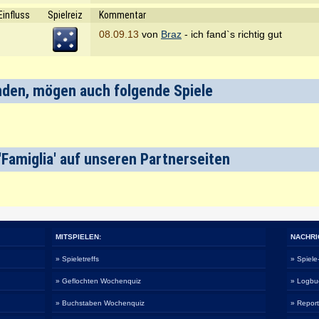
Einfluss
Spielreiz
Kommentar
08.09.13
von
Braz
- ich fand`s richtig gut
fanden, mögen auch folgende Spiele
'Famiglia' auf unseren Partnerseiten
MITSPIELEN:
NACHRI
» Spieletreffs
» Spiel
» Geflochten Wochenquiz
» Logbu
» Buchstaben Wochenquiz
» Repor