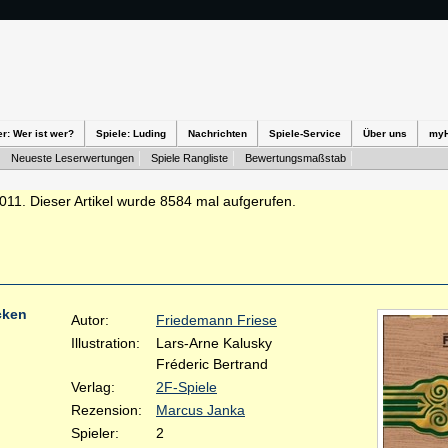
er: Wer ist wer?
Spiele: Luding
Nachrichten
Spiele-Service
Über uns
my
Neueste Leserwertungen
Spiele Rangliste
Bewertungsmaßstab
2011. Dieser Artikel wurde 8584 mal aufgerufen.
cken
Autor:
Friedemann Friese
Illustration:
Lars-Arne Kalusky
Fréderic Bertrand
Verlag:
2F-Spiele
Rezension:
Marcus Janka
Spieler:
2