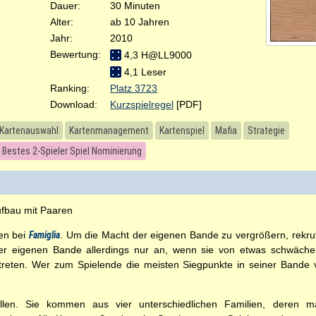
Dauer:
30 Minuten
Alter:
ab 10 Jahren
Jahr:
2010
Bewertung:
4,3 H@LL9000
4,1 Leser
Ranking:
Platz 3723
Download:
Kurzspielregel
[PDF]
Kartenauswahl
Kartenmanagement
Kartenspiel
Mafia
Strategie
 Bestes 2-Spieler Spiel Nominierung
bau mit Paaren
en bei
Famiglia
. Um die Macht der eigenen Bande zu vergrößern, rekruti
der eigenen Bande allerdings nur an, wenn sie von etwas schwächer
ftreten. Wer zum Spielende die meisten Siegpunkte in seiner Bande v
llen. Sie kommen aus vier unterschiedlichen Familien, deren mäc