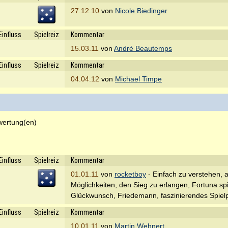
27.12.10
von
Nicole Biedinger
Einfluss
Spielreiz
Kommentar
15.03.11
von
André Beautemps
Einfluss
Spielreiz
Kommentar
04.04.12
von
Michael Timpe
wertung(en)
Einfluss
Spielreiz
Kommentar
01.01.11
von
rocketboy
- Einfach zu verstehen, ab
Möglichkeiten, den Sieg zu erlangen, Fortuna spi
Glückwunsch, Friedemann, faszinierendes Spielp
Einfluss
Spielreiz
Kommentar
10.01.11
von
Martin Wehnert