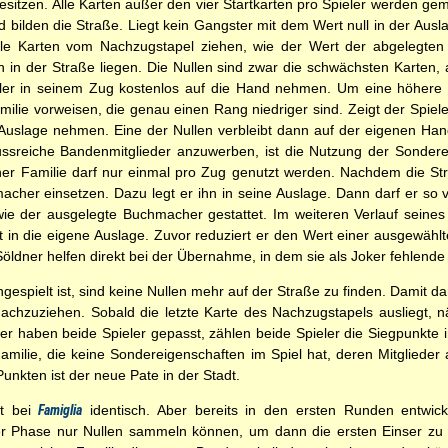
besitzen. Alle Karten außer den vier Startkarten pro Spieler werden ge
bilden die Straße. Liegt kein Gangster mit dem Wert null in der Auslag
le Karten vom Nachzugstapel ziehen, wie der Wert der abgelegten K
n in der Straße liegen. Die Nullen sind zwar die schwächsten Karten
pieler in seinem Zug kostenlos auf die Hand nehmen. Um eine höher
ilie vorweisen, die genau einen Rang niedriger sind. Zeigt der Spieler
 Auslage nehmen. Eine der Nullen verbleibt dann auf der eigenen Han
lussreiche Bandenmitglieder anzuwerben, ist die Nutzung der Sondere
iner Familie darf nur einmal pro Zug genutzt werden. Nachdem die Stra
acher einsetzen. Dazu legt er ihn in seine Auslage. Dann darf er so 
ie der ausgelegte Buchmacher gestattet. Im weiteren Verlauf seines 
t in die eigene Auslage. Zuvor reduziert er den Wert einer ausgewähl
Söldner helfen direkt bei der Übernahme, in dem sie als Joker fehlende
gespielt ist, sind keine Nullen mehr auf der Straße zu finden. Damit da
chzuziehen. Sobald die letzte Karte des Nachzugstapels ausliegt, n
er haben beide Spieler gepasst, zählen beide Spieler die Siegpunkte 
amilie, die keine Sondereigenschaften im Spiel hat, deren Mitgliede
unkten ist der neue Pate in der Stadt.
st bei
Famiglia
identisch. Aber bereits in den ersten Runden entwick
ser Phase nur Nullen sammeln können, um dann die ersten Einser zu r