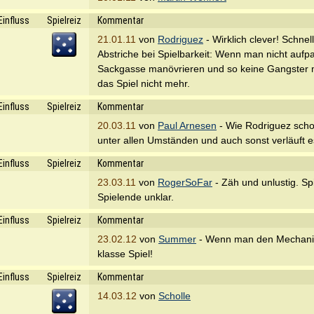
Einfluss
Spielreiz
Kommentar
21.01.11
von
Rodriguez
- Wirklich clever! Schnell
Abstriche bei Spielbarkeit: Wenn man nicht aufpa
Sackgasse manövrieren und so keine Gangster m
das Spiel nicht mehr.
Einfluss
Spielreiz
Kommentar
20.03.11
von
Paul Arnesen
- Wie Rodriguez schon
unter allen Umständen und auch sonst verläuft e
Einfluss
Spielreiz
Kommentar
23.03.11
von
RogerSoFar
- Zäh und unlustig. Sp
Spielende unklar.
Einfluss
Spielreiz
Kommentar
23.02.12
von
Summer
- Wenn man den Mechanism
klasse Spiel!
Einfluss
Spielreiz
Kommentar
14.03.12
von
Scholle