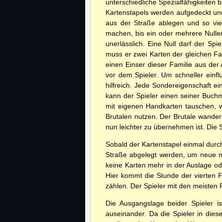
unterschiedliche Spezialfähigkeiten 
Kartenstapels werden aufgedeckt und 
aus der Straße ablegen und so vie
machen, bis ein oder mehrere Nulle
unerlässlich. Eine Null darf der S
muss er zwei Karten der gleichen Fam
einen Einser dieser Familie aus der
vor dem Spieler. Um schneller einf
hilfreich. Jede Sondereigenschaft e
kann der Spieler einen seiner Buchm
mit eigenen Handkarten tauschen, w
Brutalen nutzen. Der Brutale wander
nun leichter zu übernehmen ist. Die 
Sobald der Kartenstapel einmal durch
Straße abgelegt werden, um neue na
keine Karten mehr in der Auslage od
Hier kommt die Stunde der vierten F
zählen. Der Spieler mit den meisten P
Die Ausgangslage beider Spieler i
auseinander. Da die Spieler in die