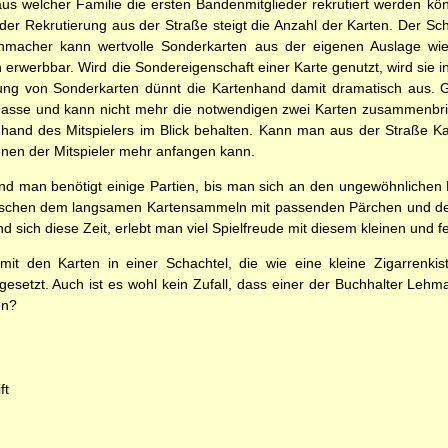
us welcher Familie die ersten Bandenmitglieder rekrutiert werden k
der Rekrutierung aus der Straße steigt die Anzahl der Karten. Der Schl
hmacher kann wertvolle Sonderkarten aus der eigenen Auslage wied
erwerbbar. Wird die Sondereigenschaft einer Karte genutzt, wird sie in 
ung von Sonderkarten dünnt die Kartenhand damit dramatisch aus. G
ckgasse und kann nicht mehr die notwendigen zwei Karten zusammenbr
nhand des Mitspielers im Blick behalten. Kann man aus der Straße Kar
denen der Mitspieler mehr anfangen kann.
nd man benötigt einige Partien, bis man sich an den ungewöhnlichen
schen dem langsamen Kartensammeln mit passenden Pärchen und dem 
d sich diese Zeit, erlebt man viel Spielfreude mit diesem kleinen und f
 mit den Karten in einer Schachtel, die wie eine kleine Zigarrenki
 gesetzt. Auch ist es wohl kein Zufall, dass einer der Buchhalter Le
en?
ft