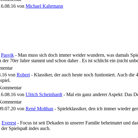
16.08.16
von
Michael Kahrmann
n
Pasvik
- Man muss sich doch immer weider wundern, was damals Spiel d
der 70er Jahre stammt und schon daher . Es ist schlicht ein (nicht unbed
entar
8.16
von
Robert
- Klassiker, der auch heute noch funtioniert. Auch die
piel.
Kommentar
16.08.16
von
Ulrich Scheinhardt
- Mal ein ganz anderer Aspekt: Das D
Kommentar
09.07.20
von
René Molthan
- Spieleklassiker, den ich immer wieder ge
n
Everest
- Focus ist seit Dekaden in unserer Familie beheimatet und da
 der Spielspaß indes auch.