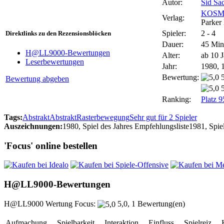
Autor:
Sid Sa
KOSM
Verlag:
Parker
Spieler:
2 - 4
Direktlinks zu den Rezensionsblöcken
Dauer:
45 Min
H@LL9000-Bewertungen
Alter:
ab 10 
Leserbewertungen
Jahr:
1980, 
Bewertung:
Bewertung abgeben
Ranking:
Platz 9
Tags:
Abstrakt
Abstrakt
Rasterbewegung
Sehr gut für 2 Spieler
Auszeichnungen:
1980, Spiel des Jahres Empfehlungsliste
1981, Spie
'Focus' online bestellen
H@LL9000-Bewertungen
H@LL9000 Wertung Focus:
5,0, 1 Bewertung(en)
Aufmachung
Spielbarkeit
Interaktion
Einfluss
Spielreiz