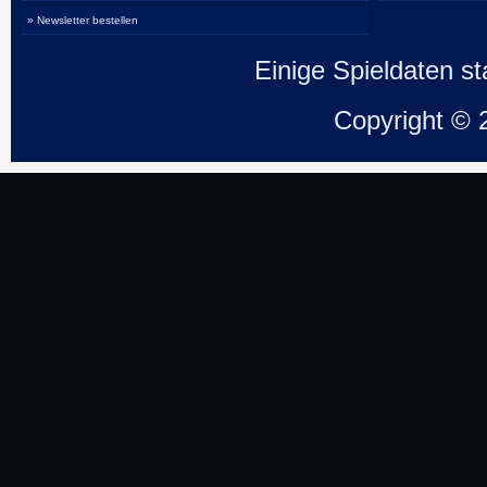
» Newsletter bestellen
Einige Spieldaten 
Copyright ©