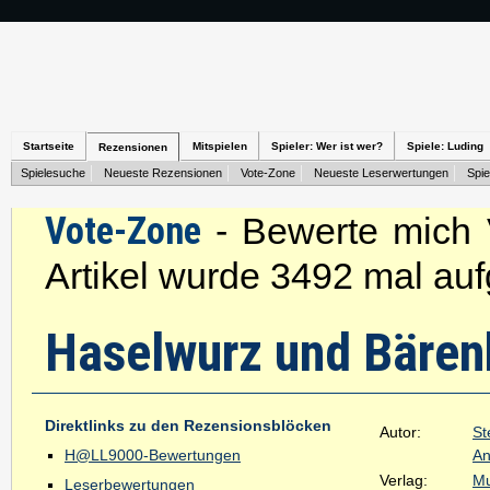
Startseite
Mitspielen
Spieler: Wer ist wer?
Spiele: Luding
Rezensionen
Spielesuche
Neueste Rezensionen
Vote-Zone
Neueste Leserwertungen
Spie
Vote-Zone
- Bewerte mich 
Artikel wurde 3492 mal auf
Haselwurz und Bären
Direktlinks zu den Rezensionsblöcken
Autor:
St
H@LL9000-Bewertungen
An
Verlag:
Mu
Leserbewertungen