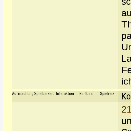
sc
au
T
pa
Un
La
Fe
ic
Ko
Aufmachung
Spielbarkeit
Interaktion
Einfluss
Spielreiz
21
un