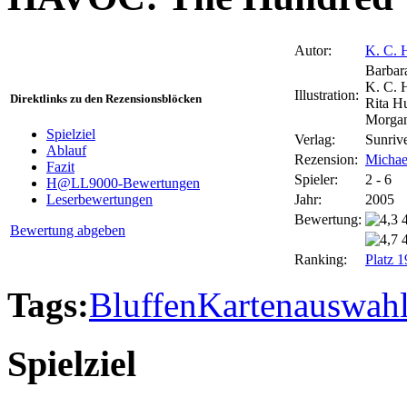
Autor:
K. C. 
Barbar
K. C. 
Illustration:
Direktlinks zu den Rezensionsblöcken
Rita H
Morgan
Spielziel
Verlag:
Sunriv
Ablauf
Rezension:
Michae
Fazit
Spieler:
2 - 6
H@LL9000-Bewertungen
Jahr:
2005
Leserbewertungen
Bewertung:
Bewertung abgeben
Ranking:
Platz 
Tags:
Bluffen
Kartenauswah
Spielziel