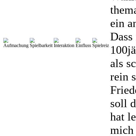
thema
ein a
Dass 
100jä
als s
rein 
Fried
soll 
hat l
mich 