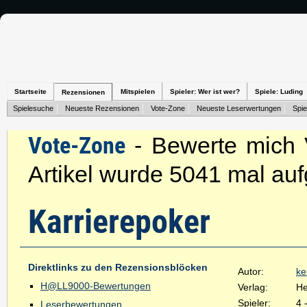
Startseite
Mitspielen
Spieler: Wer ist wer?
Spiele: Luding
Rezensionen
Spielesuche
Neueste Rezensionen
Vote-Zone
Neueste Leserwertungen
Spie
Vote-Zone
- Bewerte mich 
Artikel wurde 5041 mal auf
Karrierepoker
Direktlinks zu den Rezensionsblöcken
Autor:
ke
H@LL9000-Bewertungen
Verlag:
H
Spieler:
4 
Leserbewertungen