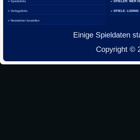
» Spielelinks
» SPIELER: WER I
» Verlagslinks
» SPIELE: LUDING
» Newsletter bestellen
Einige Spieldaten 
Copyright ©