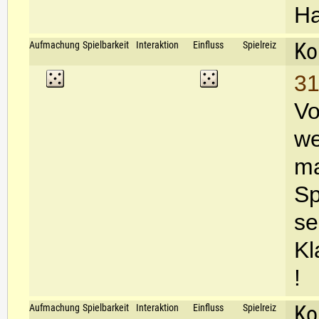
Ha
Ko
Aufmachung
Spielbarkeit
Interaktion
Einfluss
Spielreiz
31
Vo
we
ma
Sp
se
Kl
!
Ko
Aufmachung
Spielbarkeit
Interaktion
Einfluss
Spielreiz