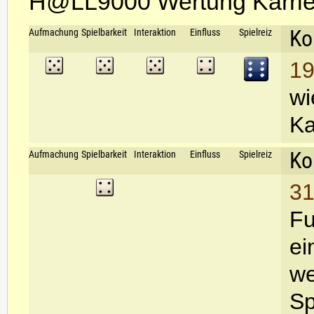
H@LL9000 Wertung Karrie
Ko
Aufmachung
Spielbarkeit
Interaktion
Einfluss
Spielreiz
19
wi
Ka
Ko
Aufmachung
Spielbarkeit
Interaktion
Einfluss
Spielreiz
31
Fu
ei
we
Sp