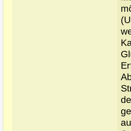
mö
(U
we
Ka
Gl
Er
Ab
St
de
ge
au