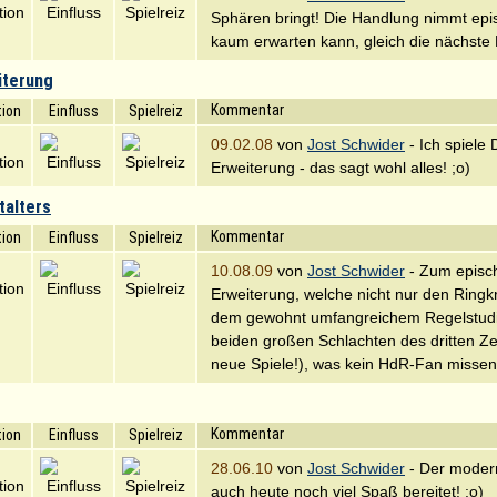
Sphären bringt! Die Handlung nimmt ep
kaum erwarten kann, gleich die nächste
iterung
Kommentar
tion
Einfluss
Spielreiz
09.02.08
von
Jost Schwider
- Ich spiele
Erweiterung - das sagt wohl alles! ;o)
talters
Kommentar
tion
Einfluss
Spielreiz
10.08.09
von
Jost Schwider
- Zum episch
Erweiterung, welche nicht nur den Ringk
dem gewohnt umfangreichem Regelstudi
beiden großen Schlachten des dritten Zeit
neue Spiele!), was kein HdR-Fan missen s
Kommentar
tion
Einfluss
Spielreiz
28.06.10
von
Jost Schwider
- Der modern
auch heute noch viel Spaß bereitet! :o)