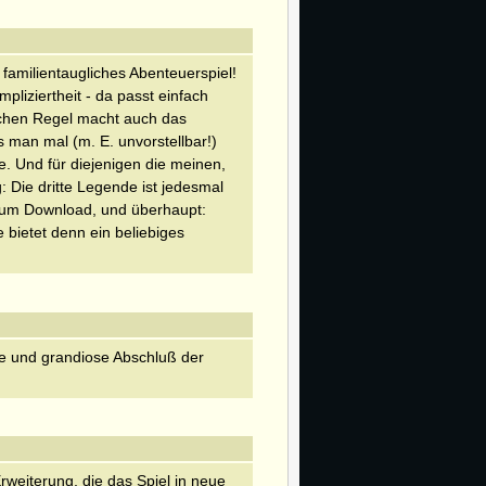
 familientaugliches Abenteuerspiel!
liziertheit - da passt einfach
lichen Regel macht auch das
 man mal (m. E. unvorstellbar!)
te. Und für diejenigen die meinen,
 Die dritte Legende ist jedesmal
zum Download, und überhaupt:
bietet denn ein beliebiges
e und grandiose Abschluß der
Erweiterung, die das Spiel in neue