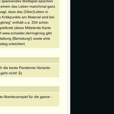
st spannendes Brettspiel epischen
el einem das Leben manchmal ganz
agt, dass das (Über)Leben in
 Kritikpunkte am Material sind bei
ngkrieg" enthält u.a. 204 schön
pielbrett (diese Mittelerde-Karte
uf www.schwider.de/ringkrieg gibt
tattung (Bemalung!) sowie eine
ieg erleichtert.
ch die beste Pandemie-Variante:
eht nicht! 👍
te Abenteuerspiel für die ganze -