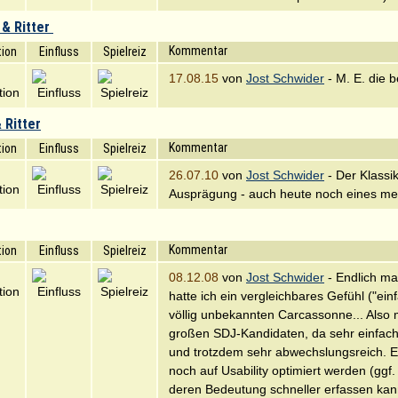
 & Ritter
Kommentar
tion
Einfluss
Spielreiz
17.08.15
von
Jost Schwider
- M. E. die 
 Ritter
Kommentar
tion
Einfluss
Spielreiz
26.07.10
von
Jost Schwider
- Der Klassik
Ausprägung - auch heute noch eines mein
Kommentar
tion
Einfluss
Spielreiz
08.12.08
von
Jost Schwider
- Endlich ma
hatte ich ein vergleichbares Gefühl ("ei
völlig unbekannten Carcassonne... Also 
großen SDJ-Kandidaten, da sehr einfach 
und trotzdem sehr abwechslungsreich. Ei
noch auf Usability optimiert werden (gg
deren Bedeutung schneller erfassen kann