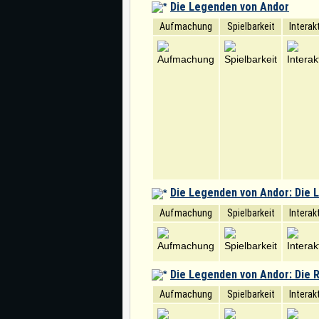
Die Legenden von Andor
Aufmachung
Spielbarkeit
Interak
Die Legenden von Andor: Die 
Aufmachung
Spielbarkeit
Interak
Die Legenden von Andor: Die 
Aufmachung
Spielbarkeit
Interak