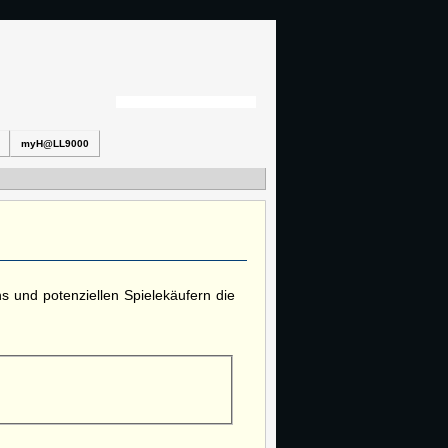
myH@LL9000
ns und potenziellen Spielekäufern die