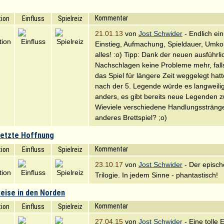
Kommentar
tion
Einfluss
Spielreiz
21.01.13
von
Jost Schwider
- Endlich ein
Einstieg, Aufmachung, Spieldauer, Umkomp
alles! :o) Tipp: Dank der neuen ausführ
Nachschlagen keine Probleme mehr, falls
das Spiel für längere Zeit weggelegt hat
nach der 5. Legende würde es langweilig:
anders, es gibt bereits neue Legenden 
Wieviele verschiedene Handlungsstränge 
anderes Brettspiel? ;o)
Letzte Hoffnung
Kommentar
tion
Einfluss
Spielreiz
23.10.17
von
Jost Schwider
- Der episch
Trilogie. In jedem Sinne - phantastisch!
Reise in den Norden
Kommentar
tion
Einfluss
Spielreiz
27.04.15
von
Jost Schwider
- Eine tolle 