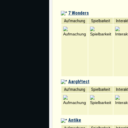
7 Wonders
Aufmachung
Spielbarkeit
Interak
Aargh!tect
Aufmachung
Spielbarkeit
Interak
Antike