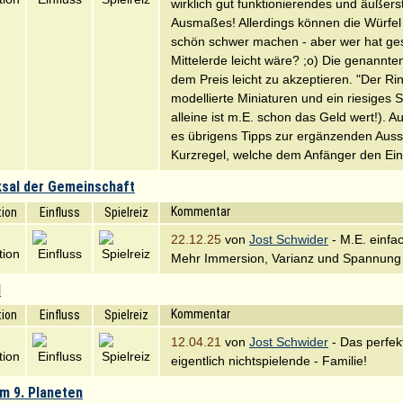
wirklich gut funktionierendes und äußer
Ausmaßes! Allerdings können die Würf
schön schwer machen - aber wer hat ges
Mittelerde leicht wäre? ;o) Die genannten
dem Preis leicht zu akzeptieren. "Der Ri
modellierte Miniaturen und ein riesiges S
alleine ist m.E. schon das Geld wert!). A
es übrigens Tipps zur ergänzenden Auss
Kurzregel, welche dem Anfänger den Einst
ksal der Gemeinschaft
Kommentar
tion
Einfluss
Spielreiz
22.12.25
von
Jost Schwider
- M.E. einfa
Mehr Immersion, Varianz und Spannung g
d
Kommentar
tion
Einfluss
Spielreiz
12.04.21
von
Jost Schwider
- Das perfek
eigentlich nichtspielende - Familie!
m 9. Planeten