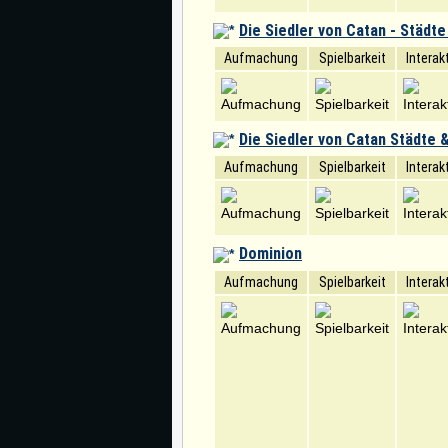
Die Siedler von Catan - Städte
Aufmachung
Spielbarkeit
Interak
Die Siedler von Catan Städte &
Aufmachung
Spielbarkeit
Interak
Dominion
Aufmachung
Spielbarkeit
Interak